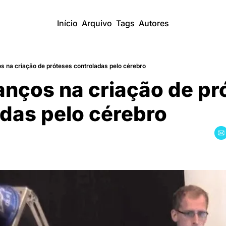
Início
Arquivo
Tags
Autores
s na criação de próteses controladas pelo cérebro
ços na criação de pro
das pelo cérebro