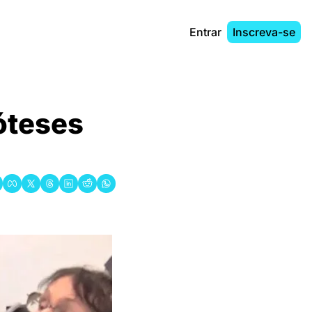
Entrar
Inscreva-se
́teses 