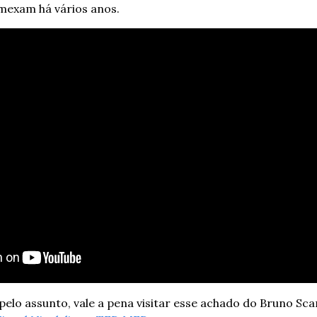
mexam há vários anos.
pelo assunto, vale a pena visitar esse achado do Bruno Sca