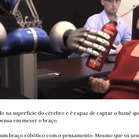
o na superfície do cérebro e é capaz de captar o fuzuê qu
pensa em mexer o braço.
 um braço robótico com o pensamento. Mesmo que os seus 