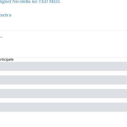
Miguel Nicolelis no TED MED
.
ixeira
articipate