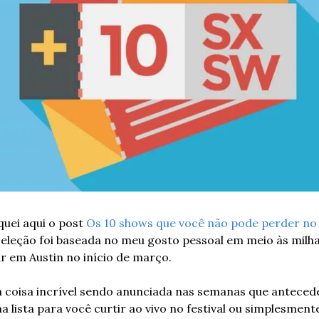
uei aqui o post 
Os 10 shows que você não pode perder n
A seleção foi baseada no meu gosto pessoal em meio às milh
ar em Austin no início de março.
a coisa incrível sendo anunciada nas semanas que anteced
a lista para você curtir ao vivo no festival ou simplesmente