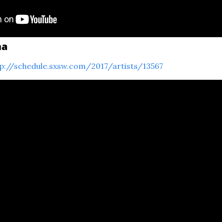
ma
p://schedule.sxsw.com/2017/artists/13567