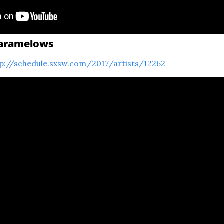
 Caramelows
p://schedule.sxsw.com/2017/artists/12262