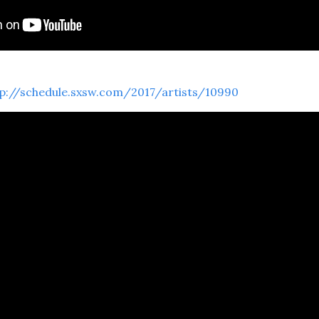
tp://schedule.sxsw.com/2017/artists/10990