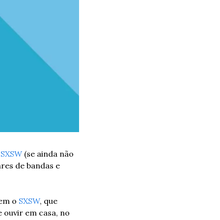
o SXSW
 (se ainda não 
ares de bandas e 
em o 
SXSW
, que 
 ouvir em casa, no 