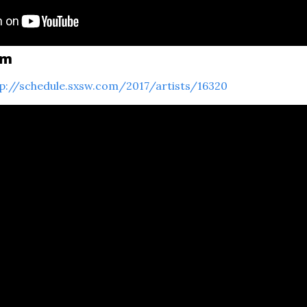
im
p://schedule.sxsw.com/2017/artists/16320