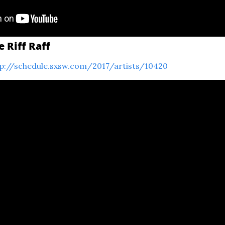
e Riff Raff
tp://schedule.sxsw.com/2017/artists/10420