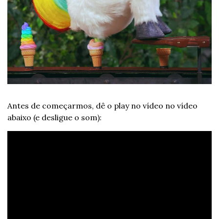
Antes de começarmos, dê o play no vídeo no vídeo 
abaixo (e desligue o som):