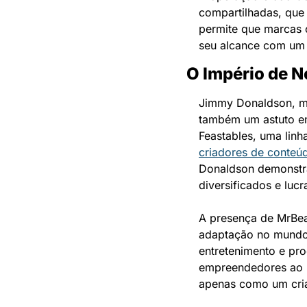
compartilhadas, que 
permite que marcas
seu alcance com um 
O Império de 
Jimmy Donaldson, ma
também um astuto em
Feastables, uma linh
criadores de conteú
Donaldson demonstra
diversificados e lucr
A presença de MrBea
adaptação no mundo d
entretenimento e pr
empreendedores ao 
apenas como um cria