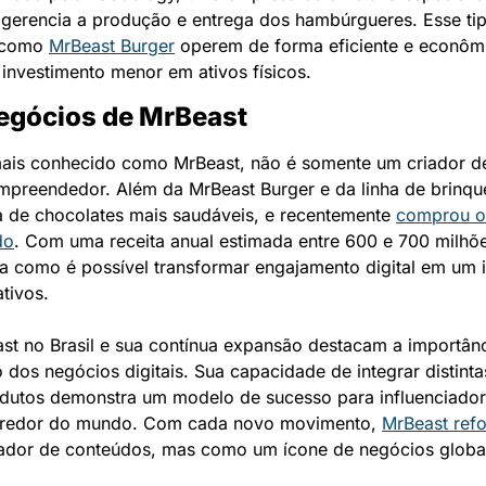
gerencia a produção e entrega dos hambúrgueres. Esse tipo
 como 
MrBeast Burger
 operem de forma eficiente e econôm
investimento menor em ativos físicos.
Negócios de MrBeast
is conhecido como MrBeast, não é somente um criador de
preendedor. Além da MrBeast Burger e da linha de brinqued
a de chocolates mais saudáveis, e recentemente 
comprou o 
do
. Com uma receita anual estimada entre 600 e 700 milhõe
 como é possível transformar engajamento digital em um i
ativos.
st no Brasil e sua contínua expansão destacam a importânc
os negócios digitais. Sua capacidade de integrar distintas
odutos demonstra um modelo de sucesso para influenciadore
redor do mundo. Com cada novo movimento, 
MrBeast ref
dor de conteúdos, mas como um ícone de negócios globa