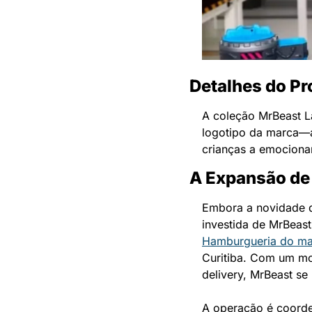
Detalhes do Pr
A coleção MrBeast La
logotipo da marca—a 
crianças a emociona
A Expansão de 
Embora a novidade do
investida de MrBeast
Hamburgueria do ma
Curitiba. Com um mod
delivery, MrBeast se
A operação é coorde