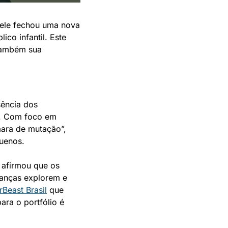
ele fechou uma nova 
co infantil. Este 
também sua 
ência dos 
. Com foco em 
ara de mutação”, 
quenos.
 afirmou que os 
anças explorem e 
rBeast Brasil
 que 
ara o portfólio é 