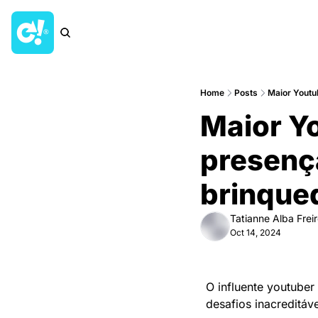
Home
Posts
Maior Youtu
Maior Y
presenç
brinque
Tatianne Alba Frei
Oct 14, 2024
O influente youtuber 
desafios inacreditáv