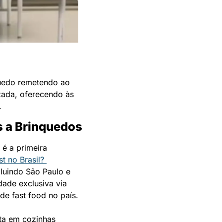
uedo remetendo ao 
zada, oferecendo às 
.
s a Brinquedos
é a primeira 
t no Brasil? 
cluindo São Paulo e 
ade exclusiva via 
de fast food no país.
a em cozinhas 