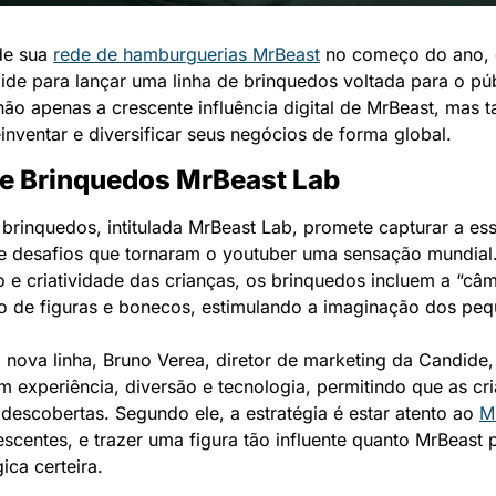
e sua 
rede de hamburguerias MrBeast
 no começo do ano, 
de para lançar uma linha de brinquedos voltada para o públi
ão apenas a crescente influência digital de MrBeast, mas 
einventar e diversificar seus negócios de forma global.
de Brinquedos MrBeast Lab
 brinquedos, intitulada MrBeast Lab, promete capturar a ess
de desafios que tornaram o youtuber uma sensação mundial
 e criatividade das crianças, os brinquedos incluem a “câm
ão de figuras e bonecos, estimulando a imaginação dos pe
nova linha, Bruno Verea, diretor de marketing da Candide,
experiência, diversão e tecnologia, permitindo que as cri
descobertas. Segundo ele, a estratégia é estar atento ao 
M
escentes, e trazer uma figura tão influente quanto MrBeast p
ica certeira.