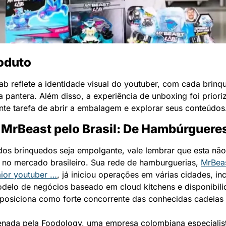
oduto
b reflete a identidade visual do youtuber, com cada brinq
pantera. Além disso, a experiência de unboxing foi priori
nte tarefa de abrir a embalagem e explorar seus conteúdos
MrBeast pelo Brasil: De Hambúrguere
s brinquedos seja empolgante, vale lembrar que esta não 
 no mercado brasileiro. Sua rede de hamburguerias, 
MrBeas
ior youtuber …
, já iniciou operações em várias cidades, in
elo de negócios baseado em cloud kitchens e disponibilid
 posiciona como forte concorrente das conhecidas cadeias 
nada pela Foodology, uma empresa colombiana especialist