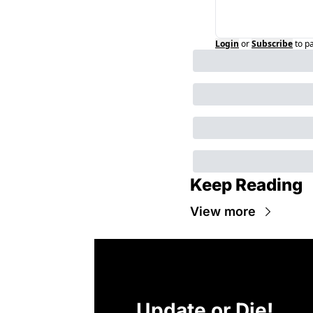
Login
or
Subscribe
to p
Keep Reading
View more
Update or Die!