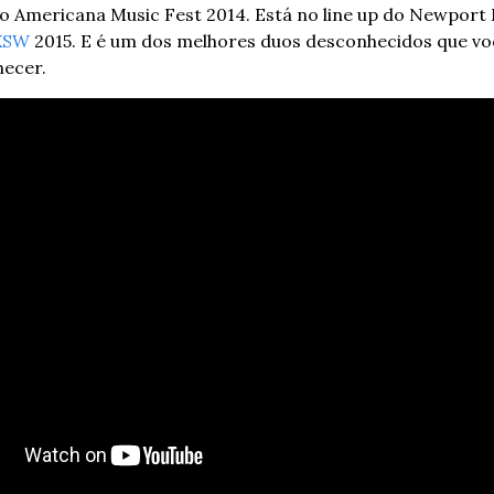
o Americana Music Fest 2014. Está no line up do Newport F
XSW
 2015. E é um dos melhores duos desconhecidos que voc
hecer.