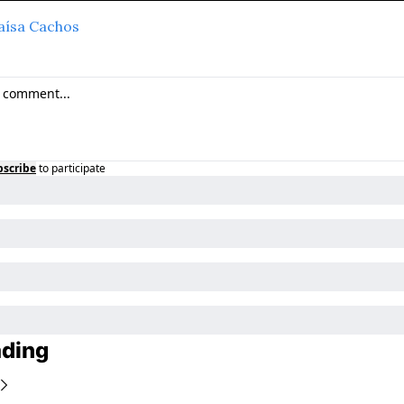
ísa Cachos
bscribe
to participate
ading