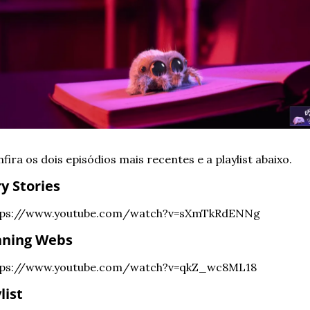
fira os dois episódios mais recentes e a playlist abaixo.
y Stories
tps://www.youtube.com/watch?v=sXmTkRdENNg
nning Webs
tps://www.youtube.com/watch?v=qkZ_wc8ML18
list