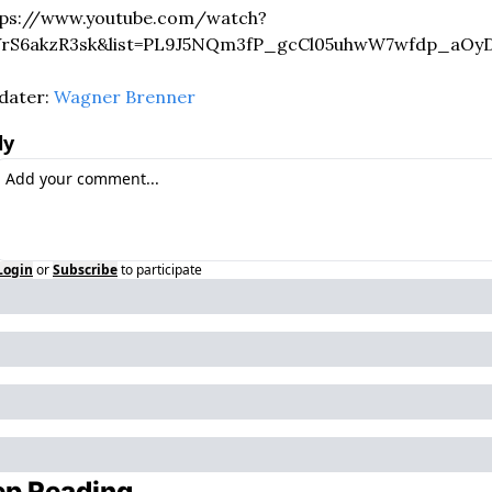
tps://www.youtube.com/watch?
VrS6akzR3sk&list=PL9J5NQm3fP_gcCl05uhwW7wfdp_aOy
ater: 
Wagner Brenner
ly
Login
or
Subscribe
to participate
ep Reading