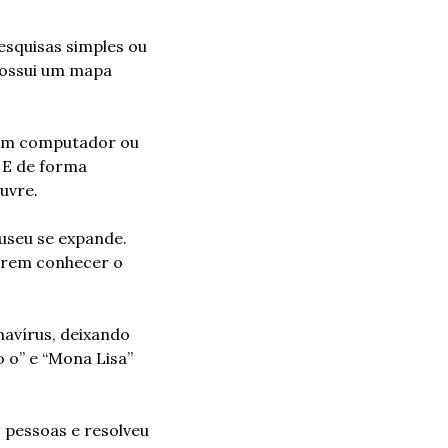
squisas simples ou 
ossui um mapa 
 um computador ou 
E de forma 
uvre.
useu se expande. 
irem conhecer o 
avírus, deixando 
o” e “Mona Lisa” 
 pessoas e resolveu 