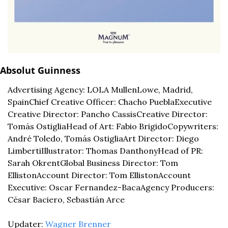
Absolut
 Guinness
Advertising Agency: LOLA MullenLowe, Madrid, 
Spain
Chief Creative Officer: Chacho Puebla
Executive 
Creative Director: Pancho Cassis
Creative Director: 
Tomás Ostiglia
Head of Art: Fabio Brigido
Copywriters: 
André Toledo, Tomás Ostiglia
Art Director: Diego 
Limberti
Illustrator: Thomas Danthony
Head of PR: 
Sarah Okrent
Global Business Director: Tom 
Elliston
Account Director: Tom Elliston
Account 
Executive: Oscar Fernandez-Baca
Agency Producers: 
César Baciero, Sebastián Arce
Updater: 
Wagner Brenner