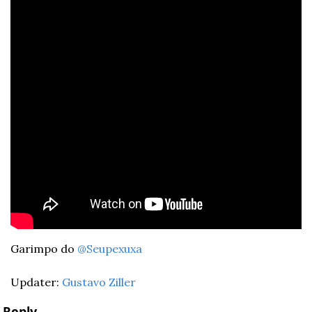
Garimpo do 
@Seupexuxa
Updater: 
Gustavo Ziller
Reply