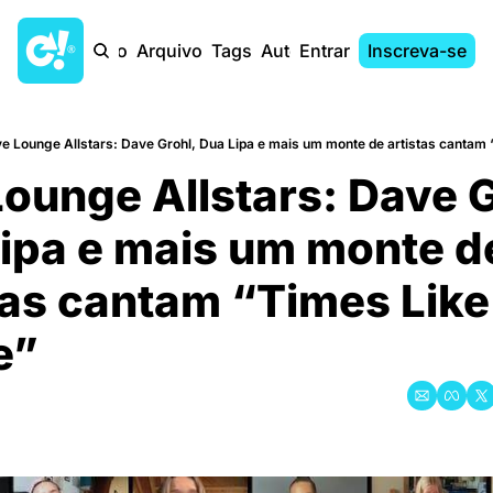
Início
Arquivo
Tags
Autores
Entrar
Inscreva-se
ve Lounge Allstars: Dave Grohl, Dua Lipa e mais um monte de artistas cantam
Lounge Allstars: Dave Gr
ipa e mais um monte de
tas cantam “Times Like 
e”