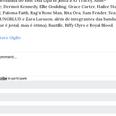
ueridinha do BBB: Dua Lipa se junta a AJ Tracey, Anne-
, Dermot Kennedy, Ellie Goulding, Grace Carter, Hailee Stei
, Paloma Faith, Rag’n’Bone Man, Rita Ora, Sam Fender, Sean
 YUNGBLUD e Zara Larsson, além de integrantes das bandas
 é jovial, mas é ótima), Bastille, Biffy Clyro e Royal Blood.
tavo Giglio
cribe
to participate