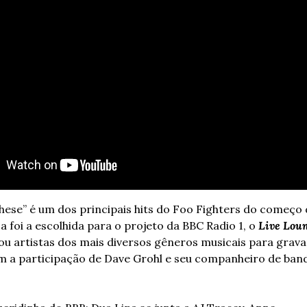
hese” é um dos principais hits do Foo Fighters do começo 
 foi a escolhida para o projeto da BBC Radio 1, o 
Live Loun
ntou artistas dos mais diversos gêneros musicais para grava
 a participação de Dave Grohl e seu companheiro de banda