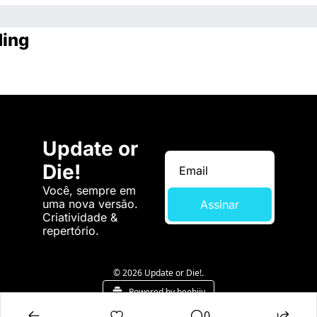
ding
Update or 
Die!
Você, sempre em 
uma nova versão. 
Assinar
Criatividade & 
repertório.
© 2026 Update or Die!.
Powered by beehiiv
0