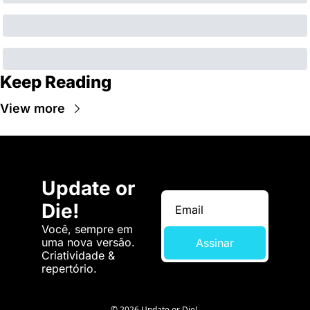
Keep Reading
View more
Update or 
Die!
Você, sempre em 
uma nova versão. 
Assinar
Criatividade & 
repertório.
© 2026 Update or Die!.