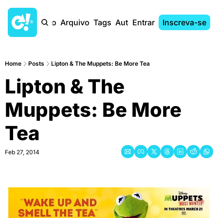
Início
Arquivo
Tags
Autores
Entrar
Inscreva-se
Home
Posts
Lipton & The Muppets: Be More Tea
Lipton & The 
Muppets: Be More 
Tea
Feb 27, 2014