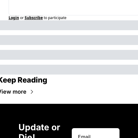
Login
or
Subscribe
to participate
Keep Reading
View more
Update or 
Die!