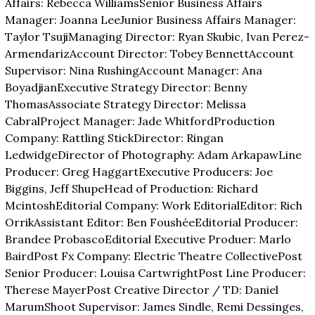
Affairs: Rebecca Williams
Senior Business Affairs 
Manager: Joanna Lee
Junior Business Affairs Manager: 
Taylor Tsuji
Managing Director: Ryan Skubic, Ivan Perez-
Armendariz
Account Director: Tobey Bennett
Account 
Supervisor: Nina Rushing
Account Manager: Ana 
Boyadjian
Executive Strategy Director: Benny 
Thomas
Associate Strategy Director: Melissa 
Cabral
Project Manager: Jade Whitford
Production 
Company: Rattling Stick
Director: Ringan 
Ledwidge
Director of Photography: Adam Arkapaw
Line 
Producer: Greg Haggart
Executive Producers: Joe 
Biggins, Jeff Shupe
Head of Production: Richard 
Mcintosh
Editorial Company: Work Editorial
Editor: Rich 
Orrik
Assistant Editor: Ben Foushée
Editorial Producer: 
Brandee Probasco
Editorial Executive Produer: Marlo 
Baird
Post Fx Company: Electric Theatre Collective
Post 
Senior Producer: Louisa Cartwright
Post Line Producer: 
Therese Mayer
Post Creative Director / TD: Daniel 
Marum
Shoot Supervisor: James Sindle, Remi Dessinges, 