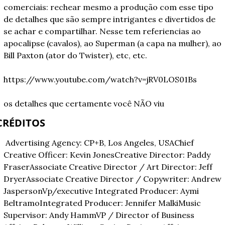
comerciais: rechear mesmo a produção com esse tipo 
de detalhes que são sempre intrigantes e divertidos de 
se achar e compartilhar. Nesse tem referiencias ao 
apocalipse (cavalos), ao Superman (a capa na mulher), ao 
Bill Paxton (ator do Twister), etc, etc.
https://www.youtube.com/watch?v=jRV0LOS01Bs
os detalhes que certamente você NÃO viu
CRÉDITOS
Advertising Agency: CP+B, Los Angeles, USA
Chief 
Creative Officer: Kevin Jones
Creative Director: Paddy 
Fraser
Associate Creative Director / Art Director: Jeff 
Dryer
Associate Creative Director / Copywriter: Andrew 
Jasperson
Vp/executive Integrated Producer: Aymi 
Beltramo
Integrated Producer: Jennifer Malki
Music 
Supervisor: Andy Hamm
VP / Director of Business 