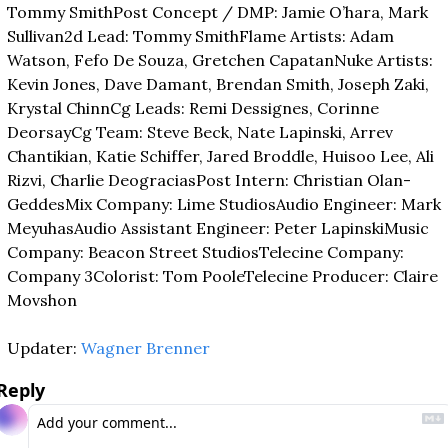
Tommy Smith
Post Concept / DMP: Jamie O’hara, Mark 
Sullivan
2d Lead: Tommy Smith
Flame Artists: Adam 
Watson, Fefo De Souza, Gretchen Capatan
Nuke Artists: 
Kevin Jones, Dave Damant, Brendan Smith, Joseph Zaki, 
Krystal Chinn
Cg Leads: Remi Dessignes, Corinne 
Deorsay
Cg Team: Steve Beck, Nate Lapinski, Arrev 
Chantikian, Katie Schiffer, Jared Broddle, Huisoo Lee, Ali 
Rizvi, Charlie Deogracias
Post Intern: Christian Olan-
Geddes
Mix Company: Lime Studios
Audio Engineer: Mark 
Meyuhas
Audio Assistant Engineer: Peter Lapinski
Music 
Company: Beacon Street Studios
Telecine Company: 
Company 3
Colorist: Tom Poole
Telecine Producer: Claire 
Movshon
Updater: 
Wagner Brenner
Reply