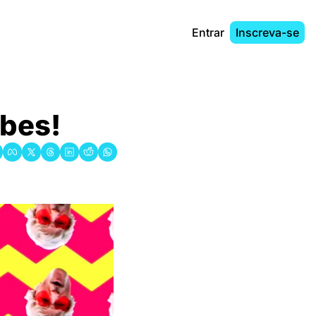
Entrar
Inscreva-se
ibes!