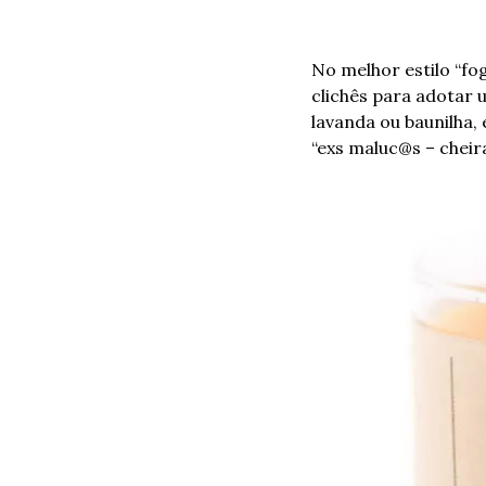
No melhor estilo “fo
clichês para adotar 
lavanda ou baunilha,
“exs maluc@s – cheir