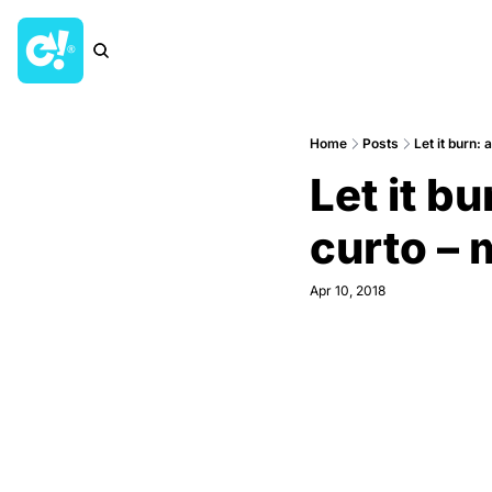
Home
Posts
Let it burn:
Let it b
curto –
Apr 10, 2018