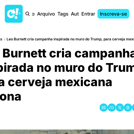
Início
Arquivo
Tags
Autores
Entrar
Inscreva-se
ts
Leo Burnett cria campanha inspirada no muro do Trump, para cerveja me
 Burnett cria campanha
pirada no muro do Trum
a cerveja mexicana 
ona