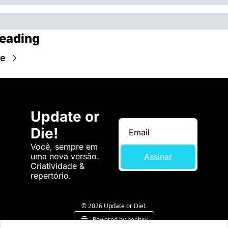
eading
re
Update or 
Die!
Você, sempre em 
uma nova versão. 
Assinar
Criatividade & 
repertório.
© 2026 Update or Die!.
Powered by beehiiv