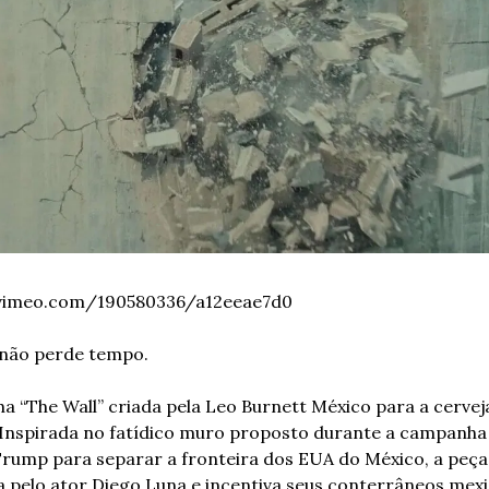
/vimeo.com/190580336/a12eeae7d0
não perde tempo.
 “The Wall” criada pela Leo Burnett México para a cerveja
Inspirada no fatídico muro proposto durante a campanha 
rump para separar a fronteira dos EUA do México, a peça 
a pelo ator Diego Luna e incentiva seus conterrâneos mexi