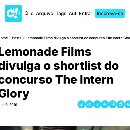
Início
Arquivo
Tags
Autores
Entrar
Inscreva-se
Home
Posts
Lemonade Films divulga o shortlist do concurso The Intern Glo
Lemonade Films 
divulga o shortlist do 
concurso The Intern 
Glory
ec 6, 2019