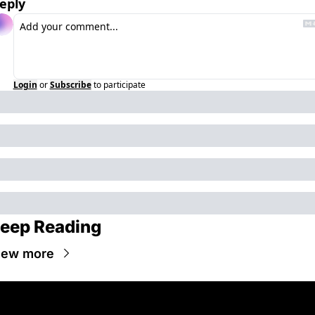
eply
Login
or
Subscribe
to participate
eep Reading
iew more