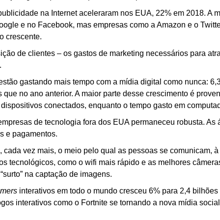
ublicidade na Internet aceleraram nos EUA, 22% em 2018. A ma
Google e no Facebook, mas empresas como a Amazon e o Twitte
o crescente.
ção de clientes – os gastos de marketing necessários para atrai
.
stão gastando mais tempo com a mídia digital como nunca: 6,3 
 que no ano anterior. A maior parte desse crescimento é proveni
 dispositivos conectados, enquanto o tempo gasto em computad
mpresas de tecnologia fora dos EUA permaneceu robusta. As á
as e pagamentos.
 cada vez mais, o meio pelo qual as pessoas se comunicam, à
s tecnológicos, como o wifi mais rápido e as melhores câmeras 
“surto” na captação de imagens.
mers
 interativos em todo o mundo cresceu 6% para 2,4 bilhões
os interativos como o Fortnite se tornando a nova mídia social