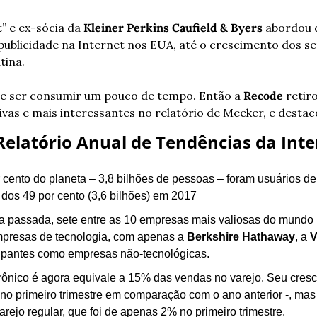
” e ex-sócia da 
Kleiner Perkins Caufield & Byers
 abordou 
ublicidade na Internet nos EUA, até o crescimento dos se
tina.
e ser consumir um pouco de tempo. Então a 
Recode
 retir
ivas e mais interessantes no relatório de Meeker, e destac
elatório Anual de Tendências da Inte
 cento do planeta – 3,8 bilhões de pessoas – foram usuários de 
dos 49 por cento (3,6 bilhões) em 2017
passada, sete entre as 10 empresas mais valiosas do mundo po
presas de tecnologia, com apenas a 
Berkshire Hathaway
, a 
V
cipantes como empresas não-tecnológicas.
rônico é agora equivale a 15% das vendas no varejo. Seu cresc
 no primeiro trimestre em comparação com o ano anterior -, mas
rejo regular, que foi de apenas 2% no primeiro trimestre.