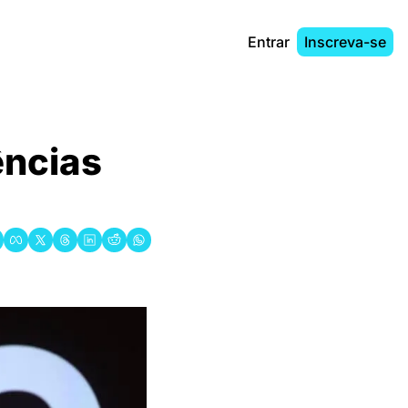
Entrar
Inscreva-se
̂ncias 