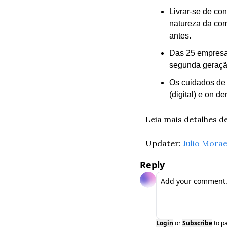
Livrar-se de con
natureza da com
antes.
Das 25 empresas
segunda geraçã
Os cuidados de 
(digital) e on d
Leia mais detalhes d
Updater: 
Julio Mora
Reply
Login
or
Subscribe
to p