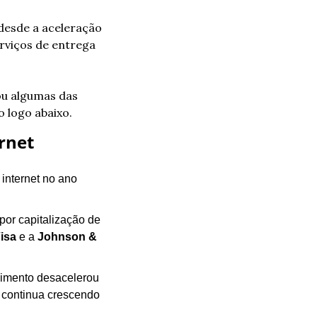
desde a aceleração 
rviços de entrega 
ou algumas das 
o logo abaixo.
rnet
internet no ano 
r capitalização de 
isa
 e a 
Johnson & 
imento desacelerou 
 continua crescendo 