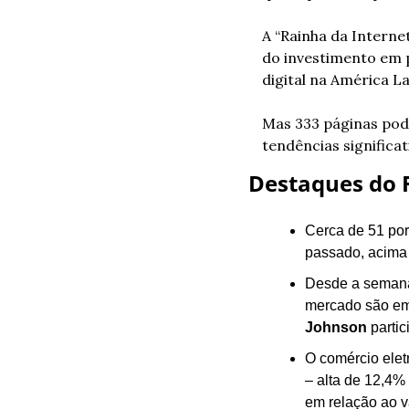
A “Rainha da Internet
do investimento em p
digital na América La
Mas 333 páginas pod
tendências significat
Destaques do R
Cerca de 51 por
passado, acima 
Desde a semana 
mercado são em
Johnson
 parti
O comércio elet
– alta de 12,4%
em relação ao va