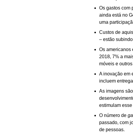
Os gastos com p
ainda está no 
uma participaçã
Custos de aquisi
– estão subindo
Os americanos e
2018, 7% a mais
móveis e outros
A inovação em e
incluem entreg
As imagens são,
desenvolvimento
estimulam esse 
O número de 
ga
passado, com jog
de pessoas.