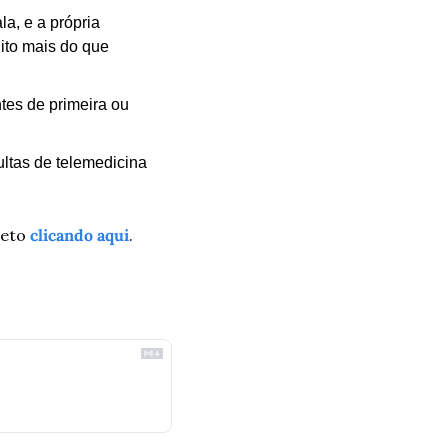
a, e a própria 
to mais do que 
es de primeira ou 
tas de telemedicina 
eto 
clicando aqui
.