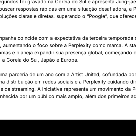
egundos foi gravado na Coreia do Sul e apresenta Jung-jae
uscar respostas rápidas em uma situação desafiadora, a Pe
oluções claras e diretas, superando o “Poogle”, que oferece
panha coincide com a expectativa da terceira temporada d
, aumentando o foco sobre a Perplexity como marca. A star
iomas e planeja expandir sua presença global, começando c
 a Coreia do Sul, Japão e Europa. 
a parceria de um ano com a Artist United, cofundada por 
a distribuição em redes sociais e a Perplexity cuidando di
s de streaming. A iniciativa representa um movimento da Pe
nhecida por um público mais amplo, além dos primeiros ad