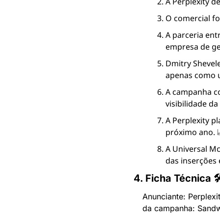
A Perplexity d
O comercial fo
A parceria entr
empresa de ge
Dmitry Shevele
apenas como u
A campanha co
visibilidade da
A Perplexity p
próximo ano. 
A Universal Mc
das inserções 
4. Ficha Técnica 
Anunciante: Perplexi
da campanha: Sand