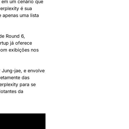
 em um cenário que 
rplexity é sua 
 apenas uma lista 
e Round 6, 
tup já oferece 
om exibições nos 
Jung-jae, e envolve 
retamente das 
rplexity para se 
otantes da 