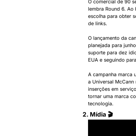
O comercial de 90 s
lembra Round 6. Ao b
escolha para obter s
de links.
O lançamento da cam
planejada para junho
suporte para dez id
EUA e seguindo para
A campanha marca um
a Universal McCann n
inserções em serviço
tornar uma marca co
tecnologia.
2. Mídia 🎬