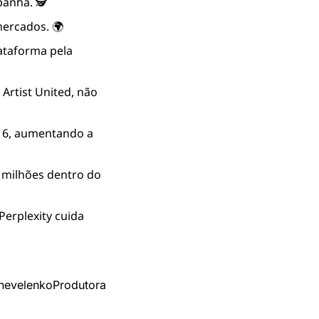
anha. 🕵️
mercados. 🌍
ataforma pela 
rtist United, não 
6, aumentando a 
 milhões dentro do 
erplexity cuida 
Shevelenko
Produtora 