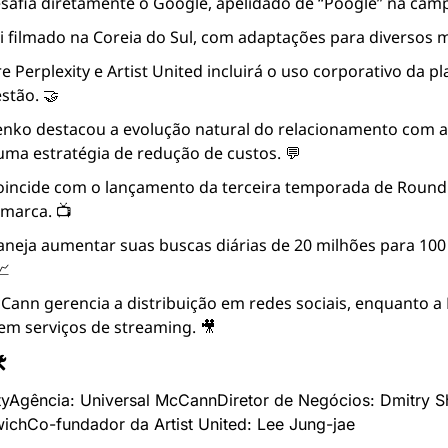
esafia diretamente o Google, apelidado de “Poogle” na camp
i filmado na Coreia do Sul, com adaptações para diversos 
e Perplexity e Artist United incluirá o uso corporativo da pl
stão. 🤝
nko destacou a evolução natural do relacionamento com a A
ma estratégia de redução de custos. 💬
incide com o lançamento da terceira temporada de Round 
 marca. 📺
laneja aumentar suas buscas diárias de 20 milhões para 100
📈
Cann gerencia a distribuição em redes sociais, enquanto a P
em serviços de streaming. 🎥

ty
Agência: Universal McCann
Diretor de Negócios: Dmitry 
wich
Co-fundador da Artist United: Lee Jung-jae