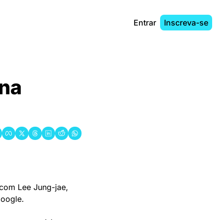
Entrar
Inscreva-se
na 
 com Lee Jung-jae, 
oogle. 