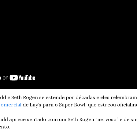
dd e Seth Rogen se estende por décadas e eles relembram 
comercial
 de Lay’s para o Super Bowl, que estreou oficial
Rudd aprece sentado com um Seth Rogen “nervoso” e de sm
ento.