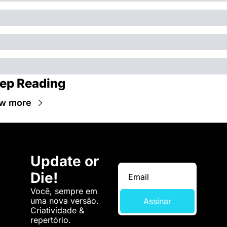
ep Reading
w more
Update or 
Die!
Você, sempre em 
uma nova versão. 
Assinar
Criatividade & 
repertório.