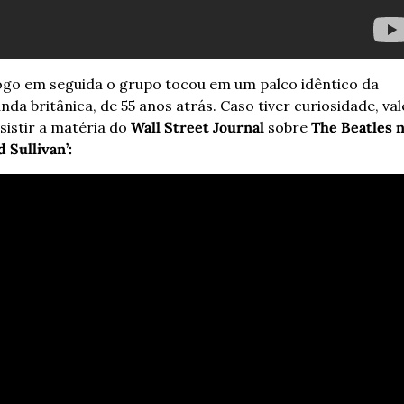
go em seguida o grupo tocou em um palco idêntico da 
nda britânica, de 55 anos atrás. Caso tiver curiosidade, vale
sistir a matéria do 
Wall Street Journal
 sobre 
The Beatles n
d Sullivan’: