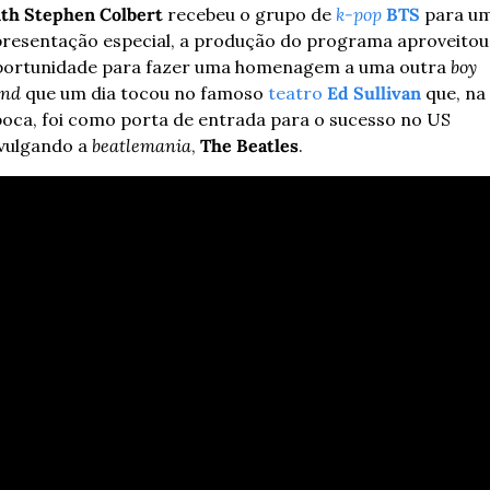
th Stephen Colbert 
recebeu o grupo de 
k-pop
BTS
 para um
resentação especial, a produção do programa aproveitou 
ortunidade para fazer uma homenagem a uma outra 
boy 
and
 que um dia tocou no famoso 
teatro 
Ed Sullivan
 que, na 
oca, foi como porta de entrada para o sucesso no US 
vulgando a 
beatlemania
, 
The Beatles
. 