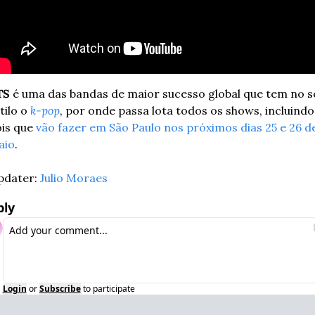
TS
 é uma das bandas de maior sucesso global que tem no se
tilo o 
k-pop
, por onde passa lota todos os shows, incluindo 
is que 
vão fazer em São Paulo nos próximos dias 25 e 26 de
aio
.
dater: 
Julio Moraes
ply
Login
or
Subscribe
to participate