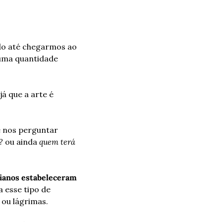
o até chegarmos ao 
uma quantidade 
á que a arte é 
 nos perguntar 
?
 ou ainda 
quem terá 
anos estabeleceram 
 esse tipo de 
ou lágrimas.