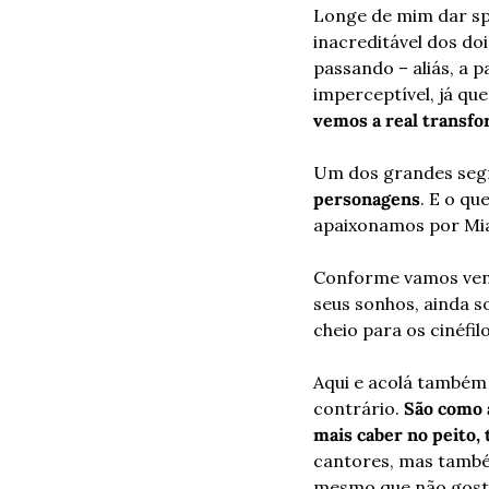
Longe de mim dar spo
inacreditável dos do
passando – aliás, a 
imperceptível, já qu
vemos a real transfo
Um dos grandes segr
personagens
. E o qu
apaixonamos por Mia
Conforme vamos vend
seus sonhos, ainda 
cheio para os cinéfilo
Aqui e acolá também 
contrário. 
São como 
mais caber no peito,
cantores, mas també
mesmo que não goste