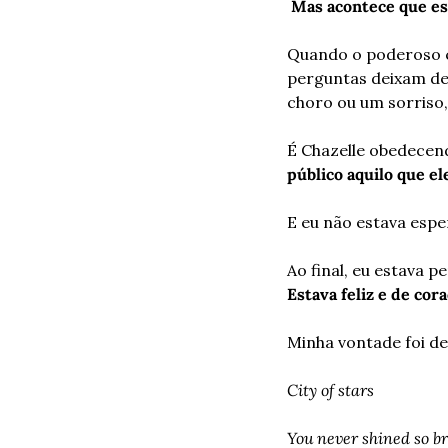
 Mas acontece que e
Quando o poderoso c
perguntas deixam de 
choro ou um sorriso,
É Chazelle obedecend
público aquilo que e
E eu não estava espe
Estava feliz e de cor
Minha vontade foi de 
City of stars
You never shined so b