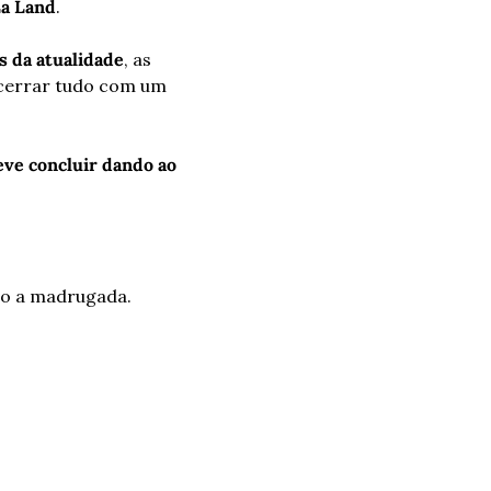
La Land
.
s da atualidade
, as 
cerrar tudo com um 
eve
concluir dando ao 
Ao final, eu estava pensativo, empolgado, cantando por dentro, mas mudo como a madrugada. 