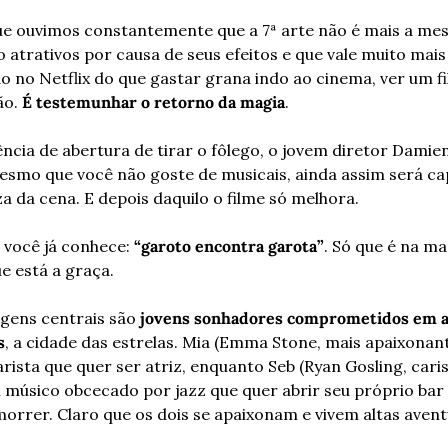
 ouvimos constantemente que a 7ª arte não é mais a mesm
 atrativos por causa de seus efeitos e que vale muito mais
ado no Netflix do que gastar grana indo ao cinema, ver um 
o. 
É testemunhar o retorno da magia
.
ia de abertura de tirar o fôlego, o jovem diretor Damien 
esmo que você não goste de musicais, ainda assim será ca
a da cena. E depois daquilo o filme só melhora.
 você já conhece: 
“garoto encontra garota”
. Só que é na ma
e está a graça.
gens centrais são 
jovens sonhadores comprometidos em al
s
, a cidade das estrelas. Mia (Emma Stone, mais apaixonant
rista que quer ser atriz, enquanto Seb (Ryan Gosling, car
m músico obcecado por jazz que quer abrir seu próprio bar 
orrer. Claro que os dois se apaixonam e vivem altas avent