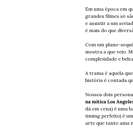
Em uma época em que
grandes filmes só são
e assistir a um seri
é mais do que diversã
Com um plano-sequênc
mostra a que veio. M
complexidade e belez
A trama é aquela que
história é contada qu
Nossos dois persona
na mítica Los Angele
dá em cena) é uma ba
timing perfeito) é u
arte que tanto ama m