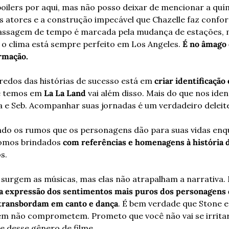
ilers por aqui, mas não posso deixar de mencionar a quím
is atores e a construção impecável que Chazelle faz confor
passagem de tempo é marcada pela mudança de estações, m
e o clima está sempre perfeito em Los Angeles. 
É no âmago 
rmação.
edos das histórias de sucesso está em 
criar identificação 
e temos em 
La La Land
 vai além disso. Mais do que nos iden
 e Seb. Acompanhar suas jornadas é um verdadeiro deleite
o os rumos que os personagens dão para suas vidas enq
somos brindados 
com referências e homenagens à história
s.
surgem as músicas, mas elas não atrapalham a narrativa. M
a expressão dos sentimentos mais puros dos personagens 
 transbordam em canto e dança
. É bem verdade que Stone e
m não comprometem. Prometo que você não vai se irritar 
 desse gênero de filme.