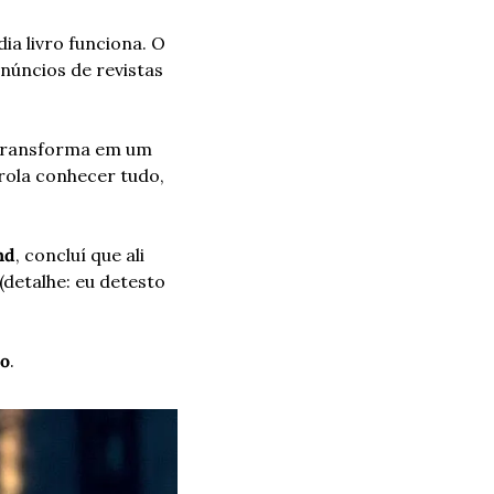
a livro funciona. O 
úncios de revistas 
 transforma em um 
ola conhecer tudo, 
nd
, concluí que ali 
 (detalhe: eu detesto 
ro
.