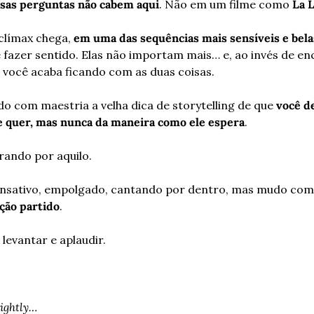
ssas perguntas não cabem aqui
. Não em um filme como 
La 
límax chega, 
em uma das sequências mais sensíveis e bela
fazer sentido. Elas não importam mais… e, ao invés de en
 você acaba ficando com as duas coisas.
o com maestria a velha dica de storytelling de que 
você d
le quer, mas nunca da maneira como ele espera
.
rando por aquilo.
ação partido
.
levantar e aplaudir.
rightly…