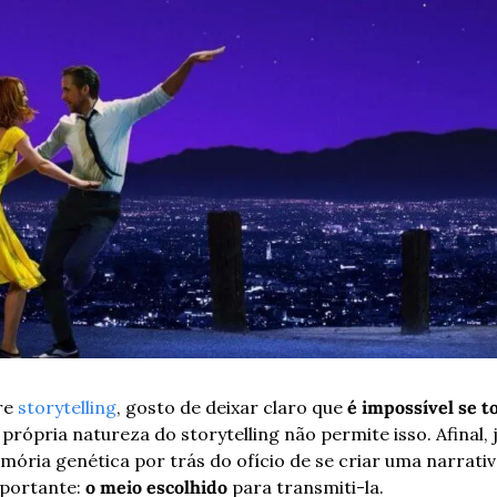
e 
storytelling
, gosto de deixar claro que 
é impossível se t
A própria natureza do storytelling não permite isso. Afinal, 
emória genética por trás do ofício de se criar uma narrat
portante: 
o meio escolhido
 para transmiti-la.