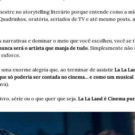
estre no storytelling literário porque entende como a mídi
adrinhos, oratória, seriados de TV e até mesmo posts, an
 narrativas e dominar o meio que você escolheu, você se
nunca será o artista que manja de tudo
. Simplesmente não r
 esforce.
 uma enorme alegria que, ao terminar de assistir 
La La La
que só poderia ser contada no cinema… e como um musical
va).
vro, série ou o que quer que seja. 
La La Land é Cinema pu