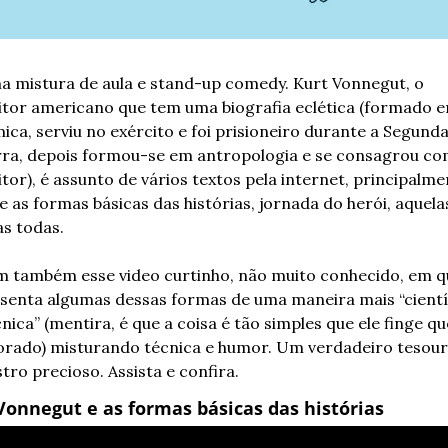
a mistura de aula e stand-up comedy. Kurt Vonnegut, o 
itor americano que tem uma biografia eclética (formado e
ica, serviu no exército e foi prisioneiro durante a Segunda
ra, depois formou-se em antropologia e se consagrou co
itor), é assunto de vários textos pela internet, principalme
e as formas básicas das histórias, jornada do herói, aquelas
as todas.
m também esse video curtinho, não muito conhecido, em qu
senta algumas dessas formas de uma maneira mais “científ
cnica” (mentira, é que a coisa é tão simples que ele finge que
orado) misturando técnica e humor. Um verdadeiro tesouro
stro precioso. Assista e confira.
Vonnegut e as formas básicas das histórias