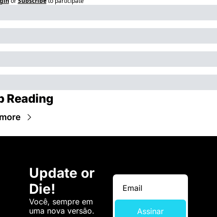
gin
or
Subscribe
to participate
p Reading
 more
Update or 
Die!
Você, sempre em 
uma nova versão. 
Assinar