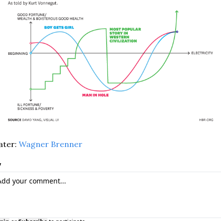
ter: 
Wagner Brenner
y