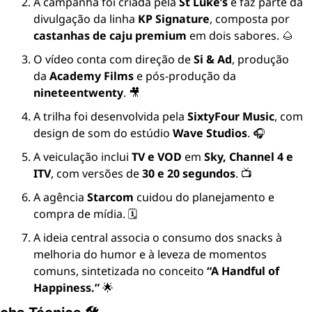
A campanha foi criada pela 
St Luke’s
 e faz parte da 
divulgação da linha 
KP Signature
, composta por 
castanhas de caju premium
 em dois sabores. 🌰
O vídeo conta com direção de 
Si & Ad
, produção 
da 
Academy Films
 e pós-produção da 
nineteentwenty
. 🎥
A trilha foi desenvolvida pela 
SixtyFour Music
, com 
design de som do estúdio 
Wave Studios
. 🎧
A veiculação inclui 
TV e VOD
 em 
Sky, Channel 4 e 
ITV
, com versões de 
30 e 20 segundos
. 📺
A agência 
Starcom
 cuidou do planejamento e 
compra de mídia. 🗓️
A ideia central associa o consumo dos snacks à 
melhoria do humor e à leveza de momentos 
comuns, sintetizada no conceito 
“A Handful of 
Happiness.”
 🌟