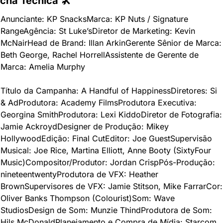
icha Técnica 🛠
Anunciante: KP Snacks
Marca: KP Nuts / Signature 
Range
Agência: St Luke’s
Diretor de Marketing: Kevin 
McNair
Head de Brand: Illan Arkin
Gerente Sênior de Marca: 
Beth George, Rachel Horrell
Assistente de Gerente de 
Marca: Amelia Murphy
Título da Campanha: A Handful of Happiness
Diretores: Si 
& Ad
Produtora: Academy Films
Produtora Executiva: 
Georgina Smith
Produtora: Lexi Kiddo
Diretor de Fotografia: 
Jamie Ackroyd
Designer de Produção: Mikey 
Hollywood
Edição: Final Cut
Editor: Joe Guest
Supervisão 
Musical: Joe Rice, Martina Elliott, Anne Booty (SixtyFour 
Music)
Compositor/Produtor: Jordan Crisp
Pós-Produção: 
nineteentwenty
Produtora de VFX: Heather 
Brown
Supervisores de VFX: Jamie Stitson, Mike Farrar
Cor: 
Oliver Banks Thompson (Colourist)
Som: Wave 
Studios
Design de Som: Munzie Thind
Produtora de Som: 
Hils McDonald
Planejamento e Compra de Mídia: Starcom