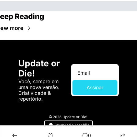
eep Reading
iew more
Update or 
Die!
Você, sempre em 
uma nova versão. 
Assinar
Criatividade & 
repertório.
© 2026 Update or Die!.
Powered by beehiiv
0