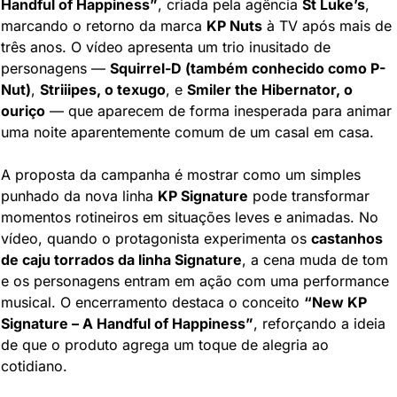
Handful of Happiness”
, criada pela agência 
St Luke’s
, 
marcando o retorno da marca 
KP Nuts
 à TV após mais de 
três anos. O vídeo apresenta um trio inusitado de 
personagens — 
Squirrel-D (também conhecido como P-
Nut)
, 
Striiipes, o texugo
, e 
Smiler the Hibernator, o 
ouriço
 — que aparecem de forma inesperada para animar 
uma noite aparentemente comum de um casal em casa.
A proposta da campanha é mostrar como um simples 
punhado da nova linha 
KP Signature
 pode transformar 
momentos rotineiros em situações leves e animadas. No 
vídeo, quando o protagonista experimenta os 
castanhos 
de caju torrados da linha Signature
, a cena muda de tom 
e os personagens entram em ação com uma performance 
musical. O encerramento destaca o conceito 
“New KP 
Signature – A Handful of Happiness”
, reforçando a ideia 
de que o produto agrega um toque de alegria ao 
cotidiano.