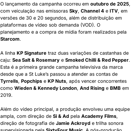
O lançamento da campanha ocorreu em 
outubro de 2025
, 
com veiculação nas emissoras 
Sky
, 
Channel 4
 e 
ITV
, em 
versões de 30 e 20 segundos, além de distribuição em 
plataformas de vídeo sob demanda (VOD). O 
planejamento e a compra de mídia foram realizados pela 
Starcom
.
A linha 
KP Signature
 traz duas variações de castanhas de 
caju: 
Sea Salt & Rosemary
 e 
Smoked Chilli & Red Pepper
. 
Esta é a primeira grande campanha televisiva da marca 
desde que a St Luke’s passou a atender as contas de 
Tyrrells
, 
Popchips
 e 
KP Nuts
, após vencer concorrentes 
como 
Wieden & Kennedy London
, 
And Rising
 e 
BMB
 em 
2019.
Além do vídeo principal, a produção envolveu uma equipe 
ampla, com direção de 
Si & Ad
 pela 
Academy Films
, 
direção de fotografia de 
Jamie Ackroyd
 e trilha sonora 
supervisionada pela 
SixtyFour Music
. A pós-produção 