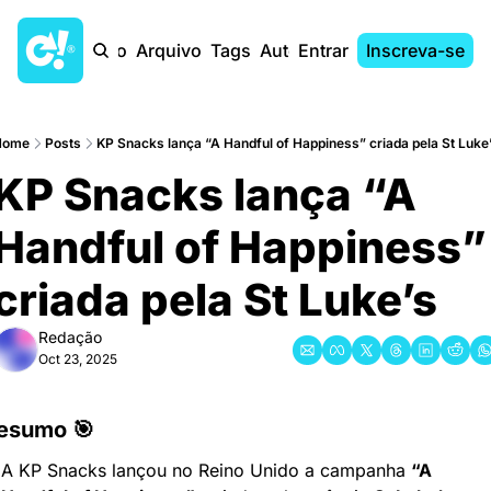
Início
Arquivo
Tags
Autores
Entrar
Inscreva-se
Home
Posts
KP Snacks lança “A Handful of Happiness” criada pela St Luke
KP Snacks lança “A 
Handful of Happiness” 
criada pela St Luke’s
Redação
Oct 23, 2025
esumo 🎯
A KP Snacks lançou no Reino Unido a campanha 
“A 