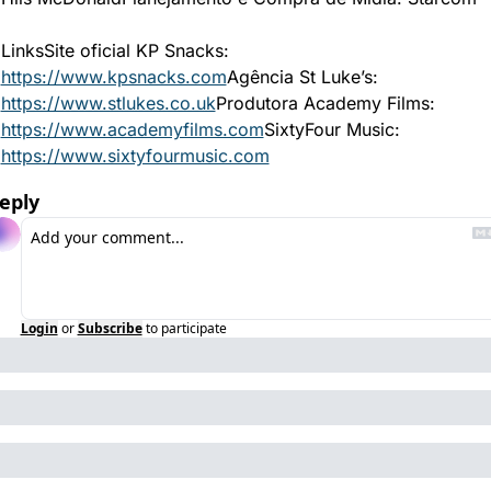
Links
Site oficial KP Snacks: 
https://www.kpsnacks.com
Agência St Luke’s: 
https://www.stlukes.co.uk
Produtora Academy Films: 
https://www.academyfilms.com
SixtyFour Music: 
https://www.sixtyfourmusic.com
eply
Login
or
Subscribe
to participate