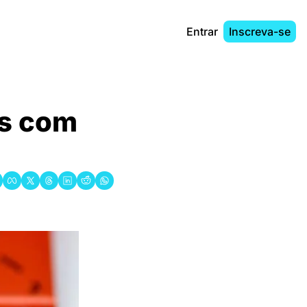
Entrar
Inscreva-se
os com 