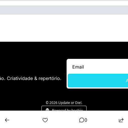
. Criatividade & repertório.
A
© 2026 Update or Die!.
Powered by beehiiv
0