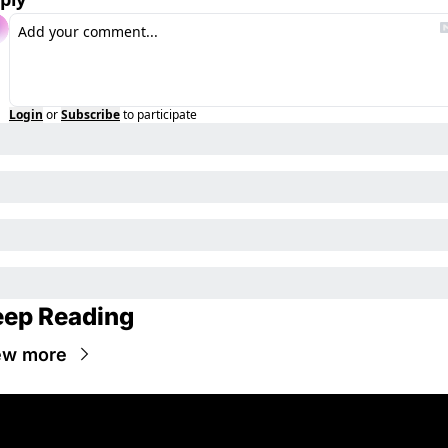
Login
or
Subscribe
to participate
ep Reading
ew more