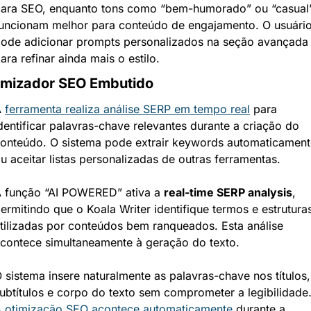
ara SEO, enquanto tons como “bem-humorado” ou “casual”
uncionam melhor para conteúdo de engajamento. O usuário
ode adicionar prompts personalizados na seção avançada 
ara refinar ainda mais o estilo.
imizador SEO Embutido
 
ferramenta realiza análise SERP em tempo real
 para 
dentificar palavras-chave relevantes durante a criação do 
onteúdo. O sistema pode extrair keywords automaticamente
u aceitar listas personalizadas de outras ferramentas.
 função “AI POWERED” ativa a 
real-time SERP analysis
, 
ermitindo que o Koala Writer identifique termos e estruturas
tilizadas por conteúdos bem ranqueados. Esta análise 
contece simultaneamente à geração do texto.
 sistema insere naturalmente as palavras-chave nos títulos, 
ubtítulos e corpo do texto sem comprometer a legibilidade.
 
otimização SEO acontece automaticamente
 durante a 