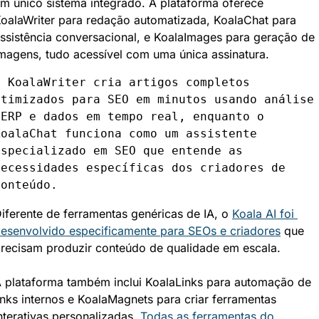
m único sistema integrado. A plataforma oferece 
oalaWriter para redação automatizada, KoalaChat para 
ssistência conversacional, e KoalaImages para geração de 
magens, tudo acessível com uma única assinatura.
O KoalaWriter cria artigos completos 
otimizados para SEO em minutos usando análise 
SERP e dados em tempo real, enquanto o 
KoalaChat funciona como um assistente 
especializado em SEO que entende as 
necessidades específicas dos criadores de 
conteúdo.
iferente de ferramentas genéricas de IA, o 
Koala AI foi 
esenvolvido especificamente para SEOs e criadores
 que 
recisam produzir conteúdo de qualidade em escala.
 plataforma também inclui KoalaLinks para automação de 
inks internos e KoalaMagnets para criar ferramentas 
nterativas personalizadas. 
Todas as ferramentas do 