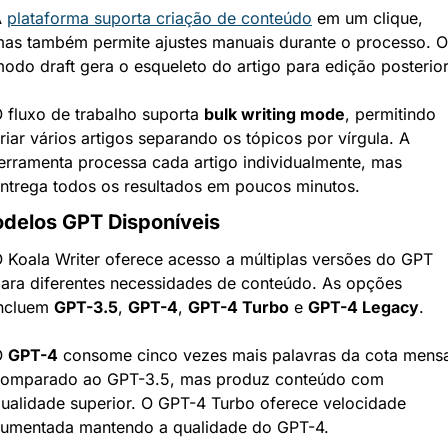
 
plataforma suporta criação de conteúdo
 em um clique, 
as também permite ajustes manuais durante o processo. O 
odo draft gera o esqueleto do artigo para edição posterior
 fluxo de trabalho suporta 
bulk writing mode
, permitindo 
riar vários artigos separando os tópicos por vírgula. A 
erramenta processa cada artigo individualmente, mas 
ntrega todos os resultados em poucos minutos.
delos GPT Disponíveis
 Koala Writer oferece acesso a múltiplas versões do GPT 
ara diferentes necessidades de conteúdo. As opções 
ncluem 
GPT-3.5
, 
GPT-4
, 
GPT-4 Turbo
 e 
GPT-4 Legacy
.
 
GPT-4
 consome cinco vezes mais palavras da cota mensa
omparado ao GPT-3.5, mas produz conteúdo com 
ualidade superior. O GPT-4 Turbo oferece velocidade 
umentada mantendo a qualidade do GPT-4.