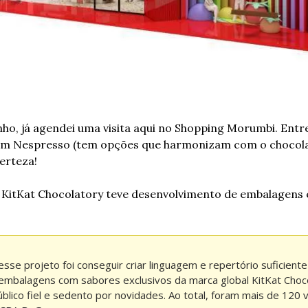
o, já agendei uma visita aqui no Shopping Morumbi. Entre
 um Nespresso (tem opções que harmonizam com o chocolate
erteza! 
a KitKat Chocolatory teve desenvolvimento de embalagens e
se projeto foi conseguir criar linguagem e repertório suficiente 
embalagens com sabores exclusivos da marca global KitKat Choco
lico fiel e sedento por novidades. Ao total, foram mais de 120 v