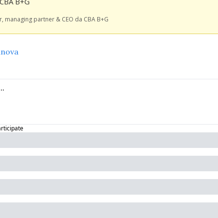
a CBA B+G
er, managing partner & CEO da CBA B+G
anova
articipate