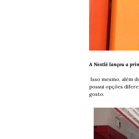
A Nestlé lançou a pri
 Isso mesmo, além dos sabores tradicionais, a loja que já é consagrada no Reino Unido e no Japão, 
possui opções difere
gosto. 