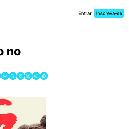
Entrar
Inscreva-se
 no 