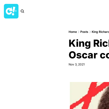
Home
Posts
King Richard
King Ric
Oscar co
Nov 3, 2021