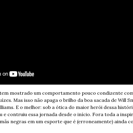
tem mostrado um comportamento pouco condizente com su
ízes. Mas isso não apaga o brilho da boa sacada de Will Sm
lliams. E o melhor: sob a ótica do maior herói dessa história
u e contruiu essa jornada desde o início. Fora toda a inspi
rmãs negras em um esporte que é (erroneamente) ainda con