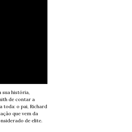
a história, 
ith de contar a 
 toda: o pai, Richard 
ração que vem da 
siderado de elite.