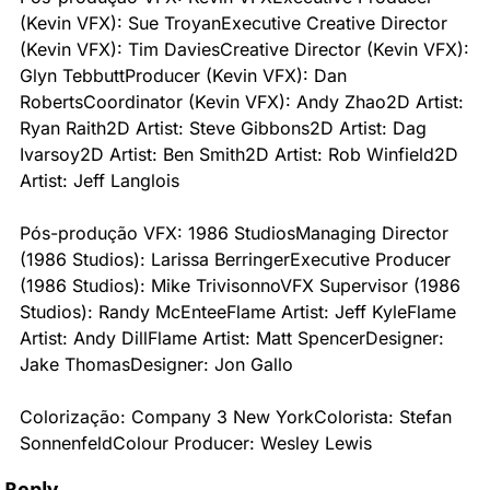
(Kevin VFX): Sue Troyan
Executive Creative Director 
(Kevin VFX): Tim Davies
Creative Director (Kevin VFX): 
Glyn Tebbutt
Producer (Kevin VFX): Dan 
Roberts
Coordinator (Kevin VFX): Andy Zhao
2D Artist: 
Ryan Raith
2D Artist: Steve Gibbons
2D Artist: Dag 
Ivarsoy
2D Artist: Ben Smith
2D Artist: Rob Winfield
2D 
Artist: Jeff Langlois
Pós-produção VFX: 1986 Studios
Managing Director 
(1986 Studios): Larissa Berringer
Executive Producer 
(1986 Studios): Mike Trivisonno
VFX Supervisor (1986 
Studios): Randy McEntee
Flame Artist: Jeff Kyle
Flame 
Artist: Andy Dill
Flame Artist: Matt Spencer
Designer: 
Jake Thomas
Designer: Jon Gallo
Colorização: Company 3 New York
Colorista: Stefan 
Sonnenfeld
Colour Producer: Wesley Lewis
Reply