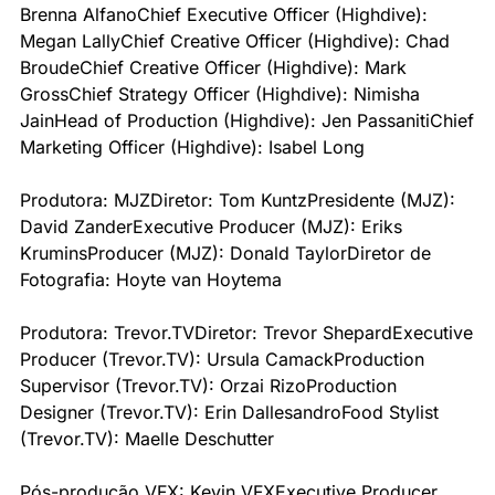
Brenna Alfano
Chief Executive Officer (Highdive): 
Megan Lally
Chief Creative Officer (Highdive): Chad 
Broude
Chief Creative Officer (Highdive): Mark 
Gross
Chief Strategy Officer (Highdive): Nimisha 
Jain
Head of Production (Highdive): Jen Passaniti
Chief 
Marketing Officer (Highdive): Isabel Long
Produtora: MJZ
Diretor: Tom Kuntz
Presidente (MJZ): 
David Zander
Executive Producer (MJZ): Eriks 
Krumins
Producer (MJZ): Donald Taylor
Diretor de 
Fotografia: Hoyte van Hoytema
Produtora: Trevor.TV
Diretor: Trevor Shepard
Executive 
Producer (Trevor.TV): Ursula Camack
Production 
Supervisor (Trevor.TV): Orzai Rizo
Production 
Designer (Trevor.TV): Erin Dallesandro
Food Stylist 
(Trevor.TV): Maelle Deschutter
Pós-produção VFX: Kevin VFX
Executive Producer 