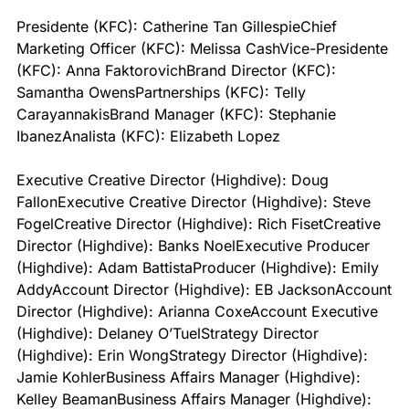
Presidente (KFC): Catherine Tan Gillespie
Chief 
Marketing Officer (KFC): Melissa Cash
Vice-Presidente 
(KFC): Anna Faktorovich
Brand Director (KFC): 
Samantha Owens
Partnerships (KFC): Telly 
Carayannakis
Brand Manager (KFC): Stephanie 
Ibanez
Analista (KFC): Elizabeth Lopez
Executive Creative Director (Highdive): Doug 
Fallon
Executive Creative Director (Highdive): Steve 
Fogel
Creative Director (Highdive): Rich Fiset
Creative 
Director (Highdive): Banks Noel
Executive Producer 
(Highdive): Adam Battista
Producer (Highdive): Emily 
Addy
Account Director (Highdive): EB Jackson
Account 
Director (Highdive): Arianna Coxe
Account Executive 
(Highdive): Delaney O’Tuel
Strategy Director 
(Highdive): Erin Wong
Strategy Director (Highdive): 
Jamie Kohler
Business Affairs Manager (Highdive): 
Kelley Beaman
Business Affairs Manager (Highdive): 