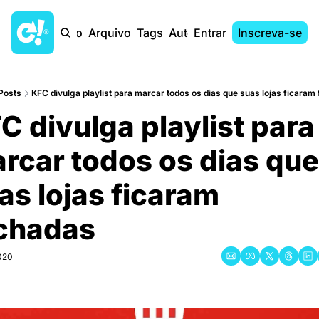
Início
Arquivo
Tags
Autores
Entrar
Inscreva-se
Posts
KFC divulga playlist para marcar todos os dias que suas lojas ficaram
C divulga playlist para 
rcar todos os dias que 
as lojas ficaram 
chadas
2020