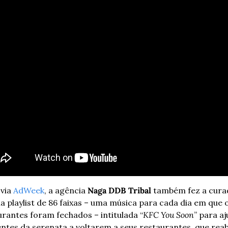
via 
AdWeek
, a agência 
Naga DDB Tribal
 também fez a curad
 playlist de 86 faixas – uma música para cada dia em que o
urantes foram fechados – intitulada “
KFC You Soon
” para aj
entes da serenata a voltarem a seus restaurantes, que reab