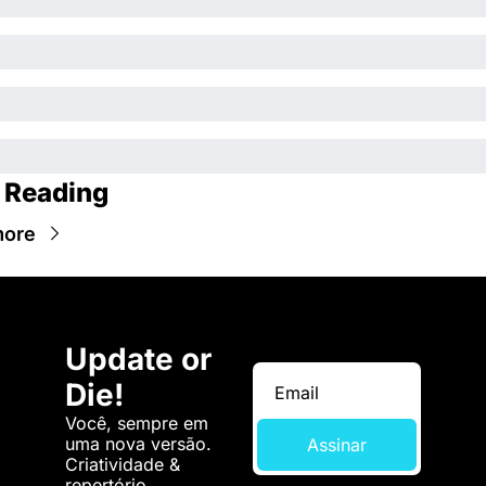
 Reading
more
Update or 
Die!
Você, sempre em 
uma nova versão. 
Assinar
Criatividade & 
repertório.