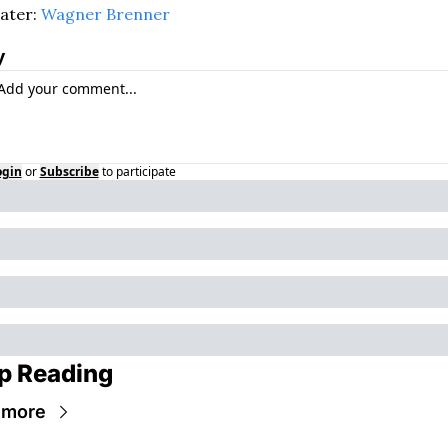
ter: 
Wagner Brenner
y
ogin
or
Subscribe
to participate
p Reading
 more