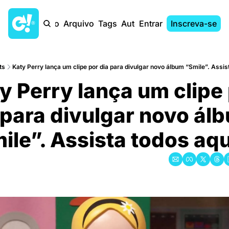
Início
Arquivo
Tags
Autores
Entrar
Inscreva-se
ts
Katy Perry lança um clipe por dia para divulgar novo álbum “Smile”. Assis
y Perry lança um clipe 
 para divulgar novo álb
ile”. Assista todos aqu