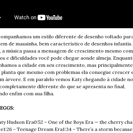
ompanhamos um estilo diferente de desenho voltado para
m de massinha, bem característico de desenhos infantis. 
, a música passa a mensagem de crescimento mesmo com 
os e dificuldades você pode chegar aonde almeja. Enquanto
hamos a cidade em seu crescimento, mas principalmente
 planta que mesmo com problemas ela consegue crescer e 
m árvore. E em paralelo vemos Katy chegando à cidade no i
 completamente diferente do que se apresenta no final, 
do enfim com sua filha.
 EGGS:
aty Hudson Era
0:52 – One of the Boys Era — the cherry chap
ce
1:26 – Teenage Dream Era
1:34 – There’s a storm because 