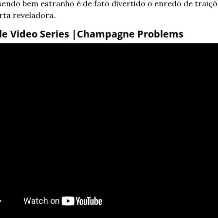
ndo bem estranho é de fato divertido o enredo de traiçõe
ta reveladora.
le Video Series |Champagne Problems