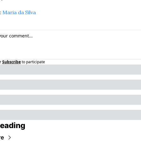
 
Maria da Silva
r
Subscribe
to participate
eading
re