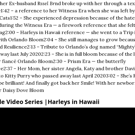
 her Ex-husband R
ssel Br
nd broke up with her through a text
e
1:42 – a reference to her Witness Era when she was left by
Cats
1:52 – She experienced depression because of the hate 
during the Witness Era — a firework reference that she felt l
bag
2:00 – Harleys in Hawaii reference — she went to a Trip i
with Orlando Bloom
2:04 – She still manages to grow because
 Resilience
2:13 – Tribute to Orlando’s dog named “Mighty
way last July 2020
2:23 – She is in full bloom because of the l
r fiancé Orlando Bloom
2:30 – Prism Era — the butterfly 
ce
2:37 – Her Mom, her sister Angela, Katy and brother Dav
to Kitty Purry who passed away last April 2020
3:02 – She’s R
be brilliant! And finally got back her Smile! With her newbor
r Daisy Dove Bloom
e Video Series |Harleys in Hawaii