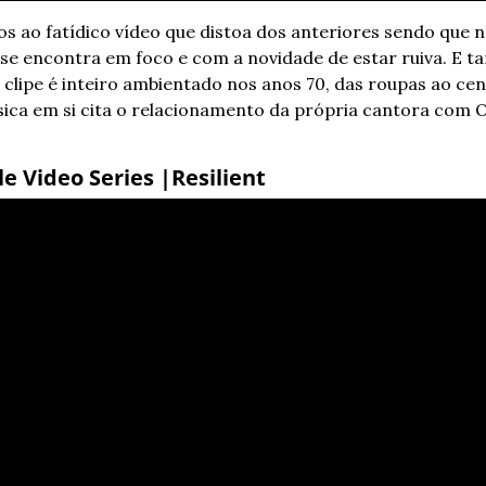
 ao fatídico vídeo que distoa dos anteriores sendo que ne
se encontra em foco e com a novidade de estar ruiva. E t
o clipe é inteiro ambientado nos anos 70, das roupas ao cená
ica em si cita o relacionamento da própria cantora com O
e Video Series |Resilient