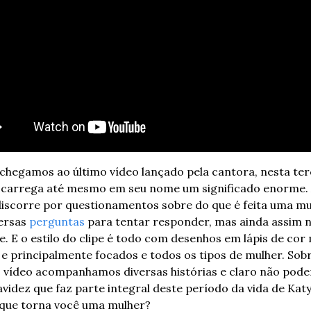
 chegamos ao último vídeo lançado pela cantora, nesta terç
e carrega até mesmo em seu nome um significado enorme. 
iscorre por questionamentos sobre do que é feita uma mul
ersas 
perguntas
 para tentar responder, mas ainda assim n
. E o estilo do clipe é todo com desenhos em lápis de cor 
e principalmente focados e todos os tipos de mulher. Sobr
 vídeo acompanhamos diversas histórias e claro não poderi
avidez que faz parte integral deste período da vida de Katy
o que torna você uma mulher?