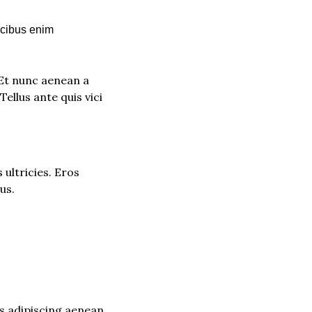
cibus enim 
 Et nunc aenean a 
llus ante quis vici 
ultricies. Eros 
us.
is adipiscing aenean 