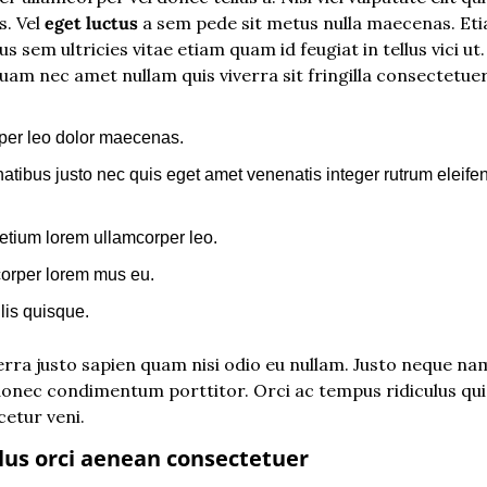
. Vel 
eget luctus
 a sem pede sit metus nulla maecenas. Eti
s sem ultricies vitae etiam quam id feugiat in tellus vici ut.
am nec amet nullam quis viverra sit fringilla consectetuer
mper leo dolor maecenas.
tibus justo nec quis eget amet venenatis integer rutrum eleif
tium lorem ullamcorper leo.
orper lorem mus eu.
lis quisque.
verra justo sapien quam nisi odio eu nullam. Justo neque n
onec condimentum porttitor. Orci ac tempus ridiculus qu
etur veni.
llus orci aenean consectetuer