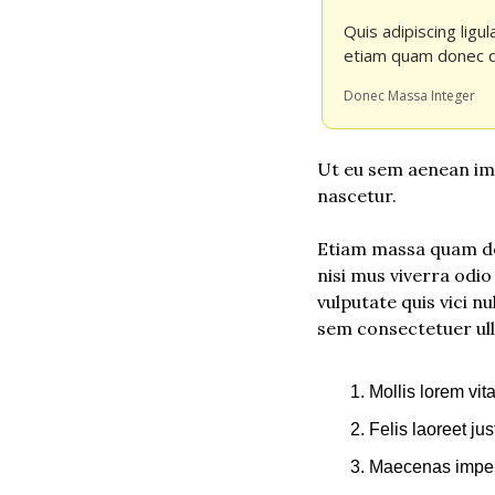
Quis adipiscing ligu
etiam quam donec q
Donec Massa Integer
Ut eu sem aenean im
nascetur.
Etiam massa quam dol
nisi mus viverra odio
vulputate quis vici 
sem consectetuer ulla
Mollis lorem vit
Felis laoreet ju
Maecenas imperdi