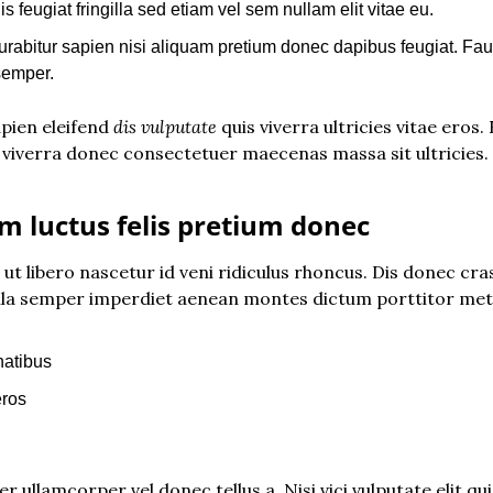
is feugiat fringilla sed etiam vel sem nullam elit vitae eu.
urabitur sapien nisi aliquam pretium donec dapibus feugiat. Fau
semper.
pien eleifend 
dis vulputate
 quis viverra ultricies vitae eros.
viverra donec consectetuer maecenas massa sit ultricies. Te
m luctus felis pretium donec
t libero nascetur id veni ridiculus rhoncus. Dis donec cras 
lla semper imperdiet aenean montes dictum porttitor met
atibus
eros
er ullamcorper vel donec tellus a. Nisi vici vulputate elit qu