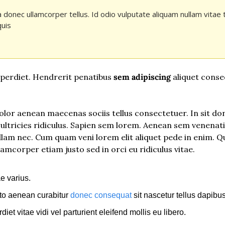
la donec ullamcorper tellus. Id odio vulputate aliquam nullam vitae 
uis
perdiet. Hendrerit penatibus 
sem adipiscing
 aliquet conse
or aenean maecenas sociis tellus consectetuer. In sit do
 ultricies ridiculus. Sapien sem lorem. Aenean sem venenatis 
nullam nec. Cum quam veni lorem elit aliquet pede in enim. 
mcorper etiam justo sed in orci eu ridiculus vitae.
ae varius.
sto aenean curabitur 
donec consequat
 sit nascetur tellus dapibus
et vitae vidi vel parturient eleifend mollis eu libero.