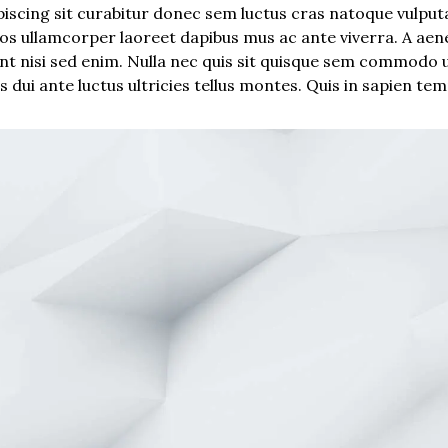
piscing sit curabitur donec sem luctus cras natoque vulputa
ros ullamcorper laoreet dapibus mus ac ante viverra. A aene
nt nisi sed enim. Nulla nec quis sit quisque sem commodo ul
dui ante luctus ultricies tellus montes. Quis in sapien tem