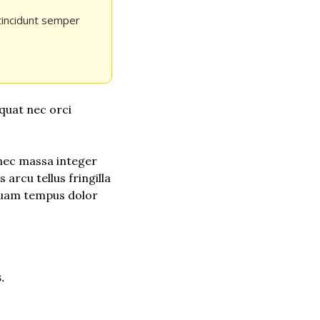
tincidunt semper 
quat nec orci 
nec massa integer 
arcu tellus fringilla 
Quam tempus dolor 
.