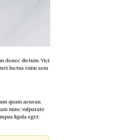
 donec dictum. Vici 
met luctus enim sem 
llam quam aenean 
uam nunc vulputate 
mpus ligula eget 