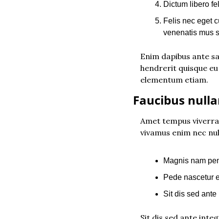
Dictum libero fel
Felis nec eget c
venenatis mus 
Enim dapibus ante sa
hendrerit quisque eu 
elementum etiam.
Faucibus nulla
Amet tempus viverra u
vivamus enim nec nu
Magnis nam pen
Pede nascetur 
Sit dis sed ante
Sit dis sed ante integ