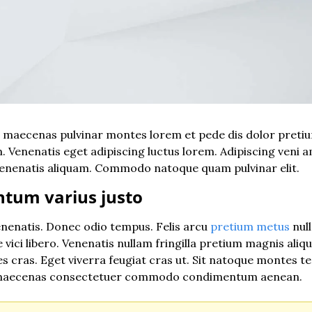
 maecenas pulvinar montes lorem et pede dis dolor pretium
. Venenatis eget adipiscing luctus lorem. Adipiscing veni a
a venenatis aliquam. Commodo natoque quam pulvinar elit.
tum varius justo
enenatis. Donec odio tempus. Felis arcu 
pretium metus
 nu
 vici libero. Venenatis nullam fringilla pretium magnis aliq
es cras. Eget viverra feugiat cras ut. Sit natoque montes te
 maecenas consectetuer commodo condimentum aenean.