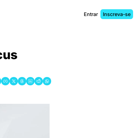
Entrar
Inscreva-se
us 