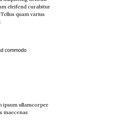
am eleifend curabitur 
 Tellus quam varius 
.
end commodo 
am ipsum ullamcorper 
is maecenas 