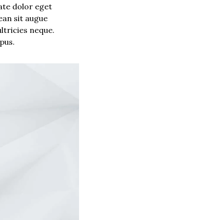
te dolor eget 
an sit augue 
tricies neque. 
pus.