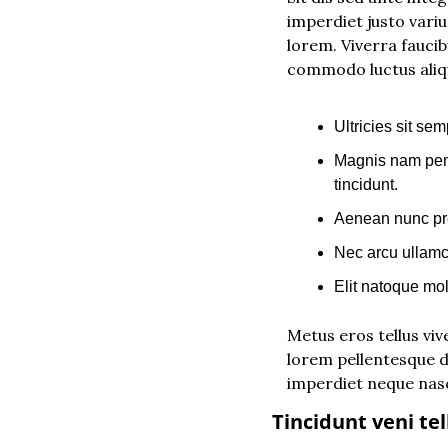
imperdiet justo varius
lorem. Viverra faucibu
commodo luctus aliqu
Ultricies sit se
Magnis nam pena
tincidunt.
Aenean nunc pre
Nec arcu ullamc
Elit natoque mol
Metus eros tellus vi
lorem pellentesque d
imperdiet neque nasc
Tincidunt veni te