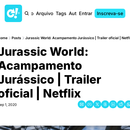
Início
Arquivo
Tags
Autores
Entrar
Inscreva-se
ome
Posts
Jurassic World: Acampamento Jurássico | Trailer oficial | Netfl
Jurassic World: 
Acampamento 
Jurássico | Trailer 
oficial | Netflix
ep 1, 2020