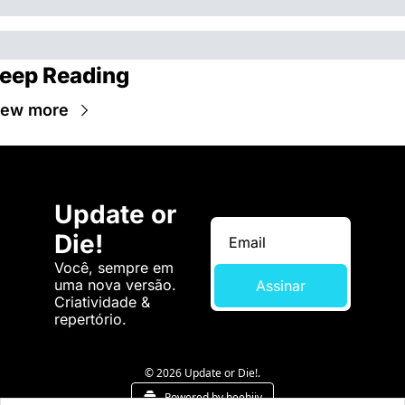
eep Reading
iew more
Update or 
Die!
Você, sempre em 
uma nova versão. 
Assinar
Criatividade & 
repertório.
© 2026 Update or Die!.
Powered by beehiiv