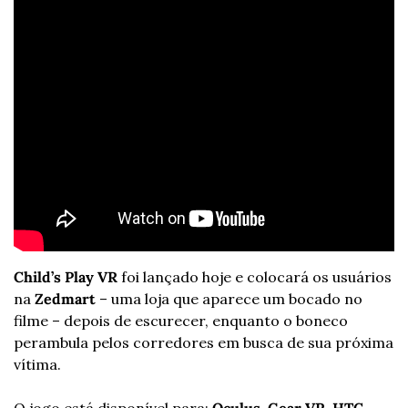
Child’s Play VR
 foi lançado hoje e colocará os usuários 
na 
Zedmart
 – uma loja que aparece um bocado no 
filme – depois de escurecer, enquanto o boneco 
perambula pelos corredores em busca de sua próxima 
vítima.