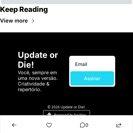
Keep Reading
View more
Update or 
Die!
Você, sempre em 
uma nova versão. 
Assinar
Criatividade & 
repertório.
© 2026 Update or Die!.
Powered by beehiiv
0