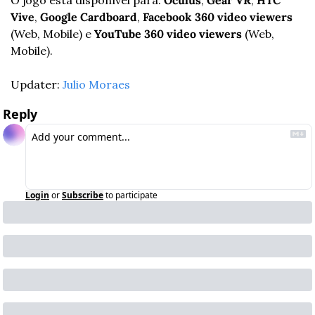
O jogo está disponível para: 
Oculus
, 
Gear VR
, 
HTC 
Vive
, 
Google Cardboard
, 
Facebook 360 video viewers
(Web, Mobile) e 
YouTube 360 video viewers
 (Web, 
Mobile).
Updater: 
Julio Moraes
Reply
Login
or
Subscribe
to participate