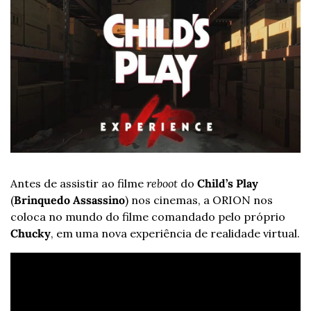
Antes de assistir ao filme 
reboot
 do 
Child’s Play
(
Brinquedo Assassino
) nos cinemas, a ORION nos 
coloca no mundo do filme comandado pelo próprio 
Chucky
, em uma nova experiência de realidade virtual. 