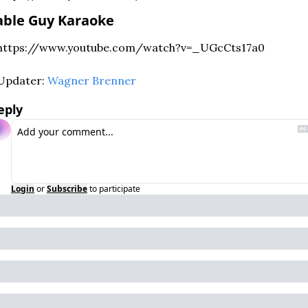
able Guy Karaoke
https://www.youtube.com/watch?v=_UGcCts17a0
Updater: 
Wagner Brenner
eply
Login
or
Subscribe
to participate