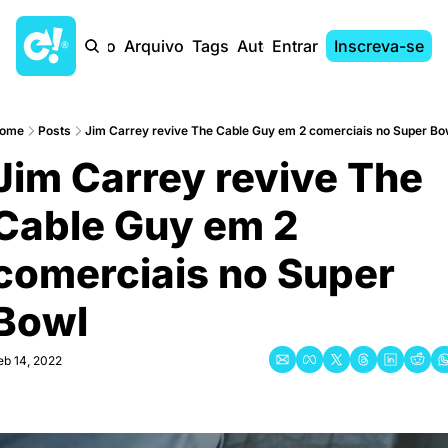
Início
Arquivo
Tags
Autores
Entrar
Inscreva-se
ome
Posts
Jim Carrey revive The Cable Guy em 2 comerciais no Super Bo
Jim Carrey revive The 
Cable Guy em 2 
comerciais no Super 
Bowl 
eb 14, 2022