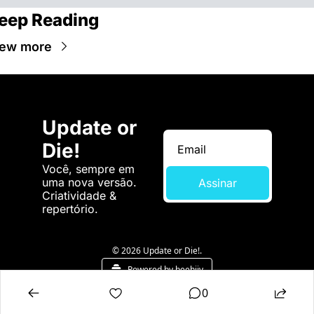
eep Reading
iew more
Update or 
Die!
Você, sempre em 
uma nova versão. 
Assinar
Criatividade & 
repertório.
© 2026 Update or Die!.
Powered by beehiiv
0