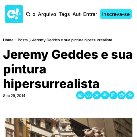
Início
Arquivo
Tags
Autores
Entrar
Inscreva-se
Home
Posts
Jeremy Geddes e sua pintura hipersurrealista
Jeremy Geddes e sua 
pintura 
hipersurrealista
Sep 29, 2014