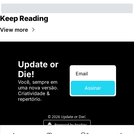
Keep Reading
View more
Update or 
Die!
Você, sempre em 
uma nova versão. 
Assinar
Criatividade & 
repertório.
© 2026 Update or Die!.
Powered by beehiiv