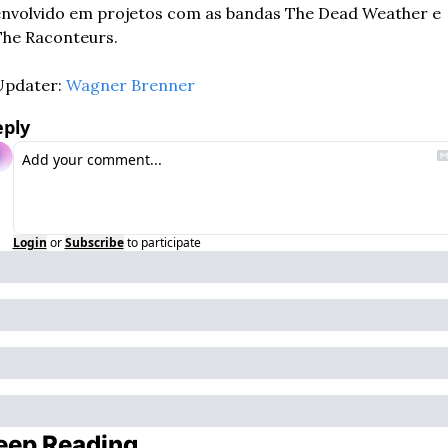
nvolvido em projetos com as bandas The Dead Weather e 
he Raconteurs.
pdater: 
Wagner Brenner
eply
Login
or
Subscribe
to participate
eep Reading