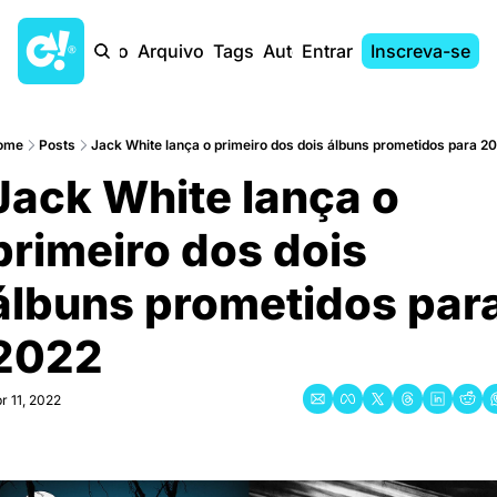
Início
Arquivo
Tags
Autores
Entrar
Inscreva-se
ome
Posts
Jack White lança o primeiro dos dois álbuns prometidos para 2
Jack White lança o 
primeiro dos dois 
álbuns prometidos para
2022
r 11, 2022