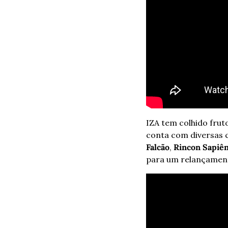
IZA tem colhido fruto
conta com diversas 
Falcão
, 
Rincon Sapiên
para um relançamento