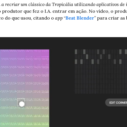
a recriar um clássico da Tropicália utilizando aplicativos de i
 o produtor que fez o I.A. entrar em ação. No vídeo, o pro
o do que usou, citando o 
app
 “
Beat Blender
” para criar as 