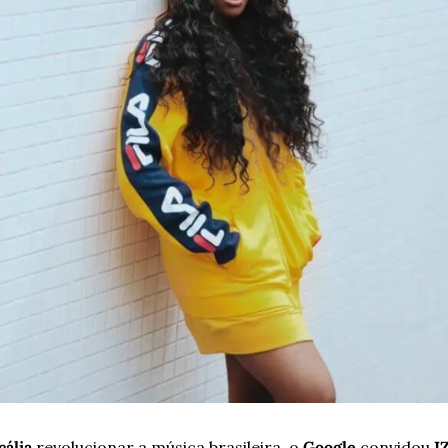
cália
 revolucionar a música brasileira, o 
Google
 convidou 
I