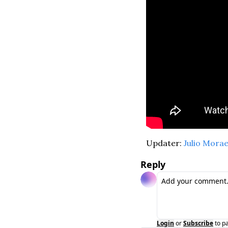
Updater: 
Julio Mora
Reply
Login
or
Subscribe
to p