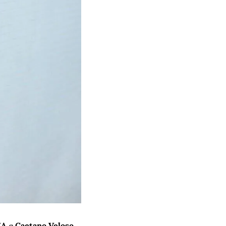
ZA
 e 
Caetano Veloso