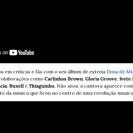
s em criticas e fãs com o seu álbum de estreia 
Dona de Mi
colaborações como 
Carlinhos Brown
, 
Gloria Groove
, 
Ivete
cia
, 
Ruxell
 e 
Thiaguinho.
 Não atoa, a cantora aparece com
 da música que ficou no centro de uma revolução musical 