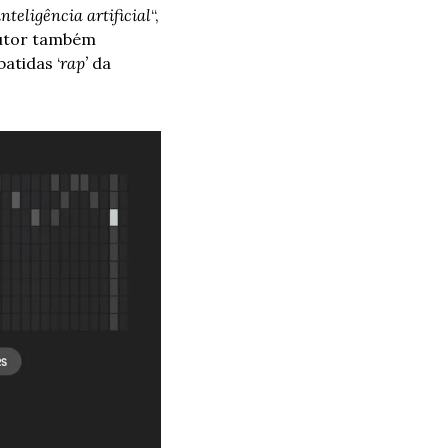
nteligência artificial
“, 
dutor também 
batidas ‘
rap’
 da 