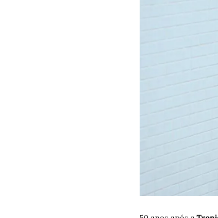
50 anos após a 
Tropi