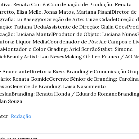
utiva: Renata Corrêa
Coordenação de Produção: Renata 
etto, Elisa Mello, Jonas Matos, Mariana Pisani
Diretor de 
grafia: Lu Baseggio
Direção de Arte: Luize Cidade
Direção d
ução: Tatiana Ueda
Assistente de Direção: Giulia Góes
Prod
ocação: Luciana Mantel
Produtor de Objeto: Luciana Nunes
utora: Liquor Media
Coordenador de Pós: Ale Campos e Livi
sa
Montador e Color Grading: Ariel Serrão
Stylist: Simone 
lich
Beauty Artist: Lau Neves
Making Of: Leo Franco / AG N
– Anunciante
Diretoria Exec. Branding e Comunicação Grup
cário: Renata Gomide
Gerente Sênior de Branding: Carolina 
asco
Gerente de Branding: Laisa Nascimento 
eslau
Branding: Renata Honda / Eduardo Romano
Branding 
Alan Souza
ter: 
Redação