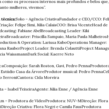
m como os processos internos mais profundos e belos que, 
anto mulheres, vivemos”.
 técnica:
Soko – Agência Criativa
Fundador e CEO/CCO: Feli
riação: Felipe Simi, Júlia Calais
COO: Brisa Vicente
Head de 
dcasting: Fabiane Abel
Broadcasting Leader: Kiki 
eira
Broadcaster: Priscilla Sampaio, Maria Paula Malheiros
H
roduction & Operation: Larissa Kubo
Operations Manager: 
ana Rauber
Project Leader: Brenda Colautti
Project Manager
icia Waissmann
Dark Social: Kaerre Neto
ca
Composição: Sarah Roston, Gavi, Pedro Penna
Produtora
 Estúdio Casa da Árvore
Produtor musical: Pedro Penna
Cell
o Serroni
Cantora: Cida Moreira
ta – Isabel Teixeira
Agente: Júlia Enne / Agência Enne
m – Produtora de Vídeo
Produtora: NUV-M
Direção: Flora 
i
Direção Criativa: Flora Negri e Camila Faus
Produtora 