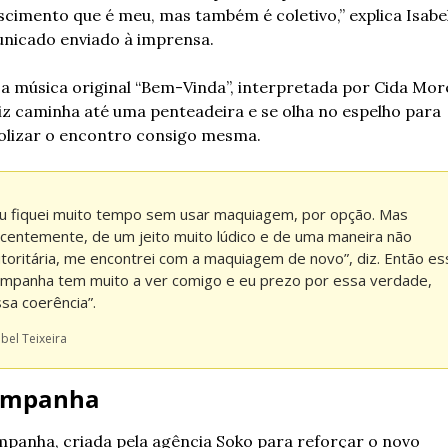
cimento que é meu, mas também é coletivo,” explica Isabel
nicado enviado à imprensa.
 música original “Bem-Vinda”, interpretada por Cida Morei
iz caminha até uma penteadeira e se olha no espelho para 
olizar o encontro consigo mesma.
u fiquei muito tempo sem usar maquiagem, por opção. Mas 
centemente, de um jeito muito lúdico e de uma maneira não 
toritária, me encontrei com a maquiagem de novo”, diz. Então ess
mpanha tem muito a ver comigo e eu prezo por essa verdade, 
sa coerência”.
abel Teixeira
ampanha
mpanha, criada pela agência Soko para reforçar o novo 