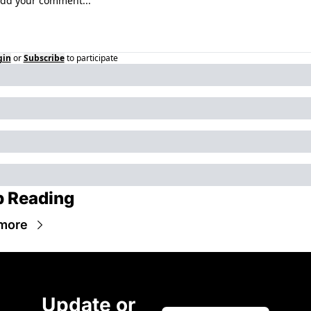
gin
or
Subscribe
to participate
 Reading
more
Update or 