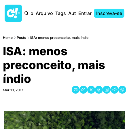
Início
Arquivo
Tags
Autores
Entrar
Inscreva-se
Home
Posts
ISA: menos preconceito, mais índio
ISA: menos 
preconceito, mais 
índio
Mar 13, 2017