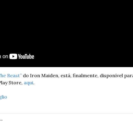
The Beast”
 do Iron Maiden, está, finalmente, disponível pa
lay Store, 
aqui
. 
glio