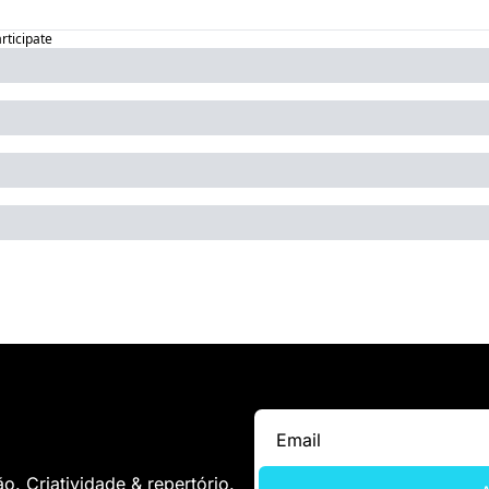
articipate
. Criatividade & repertório.