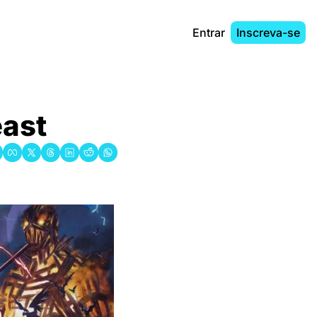
Entrar
Inscreva-se
east