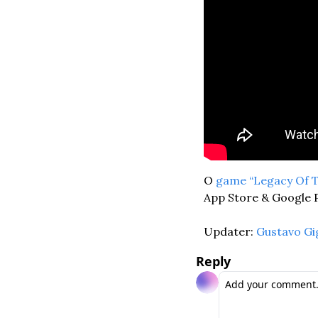
O 
game
“Legacy Of 
App Store & Google P
Updater: 
Gustavo Gi
Reply