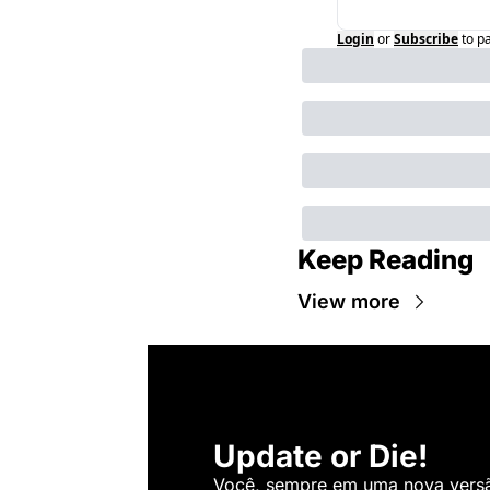
Login
or
Subscribe
to p
Keep Reading
View more
Update or Die!
Você, sempre em uma nova versão