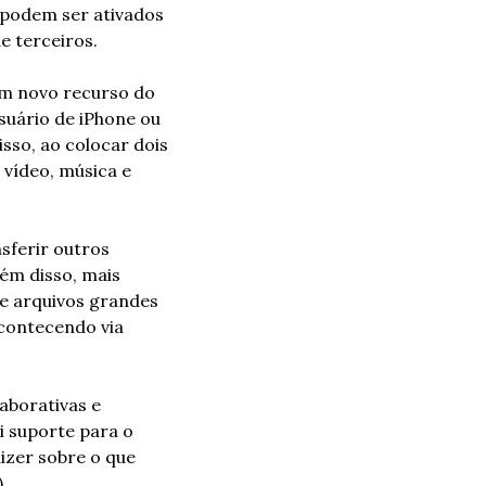
s podem ser ativados 
e terceiros.
m novo recurso do 
uário de iPhone ou 
so, ao colocar dois 
vídeo, música e 
ferir outros 
ém disso, mais 
e arquivos grandes 
contecendo via 
borativas e 
i suporte para o 
zer sobre o que 
.