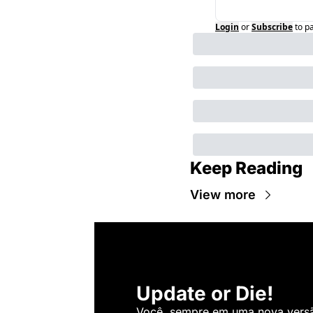
Login
or
Subscribe
to p
Keep Reading
View more
Update or Die!
Você, sempre em uma nova versão