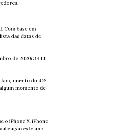
vedores.
al. Com base em 
sta das datas de 
embro de 2020
iOS 13: 
 lançamento do iOS. 
m algum momento de 
ue o iPhone X, iPhone 
ualização este ano. 