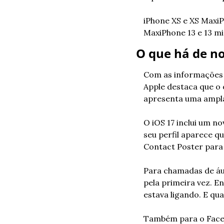
iPhone XS e XS Max
i
Max
iPhone 13 e 13 mi
O que há de no
Com as informações b
Apple destaca que o o
apresenta uma ampla
O iOS 17 inclui um n
seu perfil aparece q
Contact Poster para i
Para chamadas de áu
pela primeira vez. E
estava ligando. E qua
Também para o FaceTi