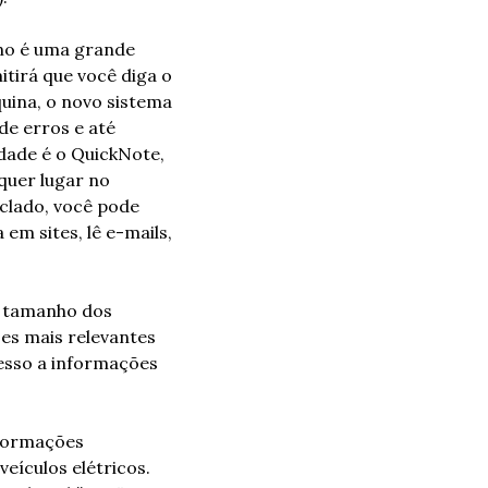
no é uma grande 
irá que você diga o 
ina, o novo sistema 
e erros e até 
ade é o QuickNote, 
uer lugar no 
clado, você pode 
m sites, lê e-mails, 
o tamanho dos 
ões mais relevantes 
esso a informações 
formações 
eículos elétricos. 