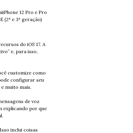
ni
iPhone 12 Pro e Pro 
E (2ª e 3ª geração)
cursos do iOS 17. A 
vo” e, para isso, 
você customize como 
ode configurar seu 
, e muito mais.
mensagens de voz 
 explicando por que 
l.
so inclui coisas 