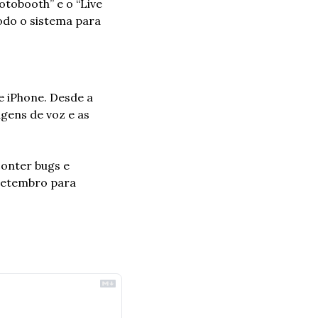
obooth” e o “Live 
odo o sistema para 
 iPhone. Desde a 
ens de voz e as 
onter bugs e 
setembro para 