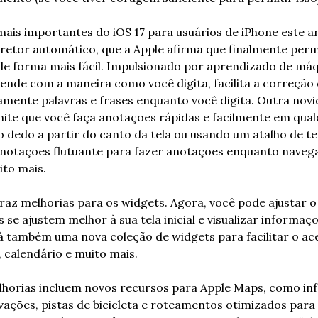
is importantes do iOS 17 para usuários de iPhone este a
etor automático, que a Apple afirma que finalmente permit
e forma mais fácil. Impulsionado por aprendizado de máqu
nde com a maneira como você digita, facilita a correção d
ente palavras e frases enquanto você digita. Outra novid
te que você faça anotações rápidas e facilmente em qualq
 o dedo a partir do canto da tela ou usando um atalho de te
anotações flutuante para fazer anotações enquanto navega e
ito mais.
 traz melhorias para os widgets. Agora, você pode ajustar 
 se ajustem melhor à sua tela inicial e visualizar informaç
á também uma nova coleção de widgets para facilitar o ac
, calendário e muito mais.
horias incluem novos recursos para Apple Maps, como in
ações, pistas de bicicleta e roteamentos otimizados para v