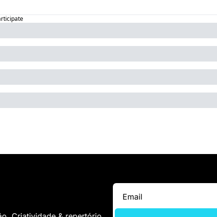
articipate
. Criatividade & repertório.