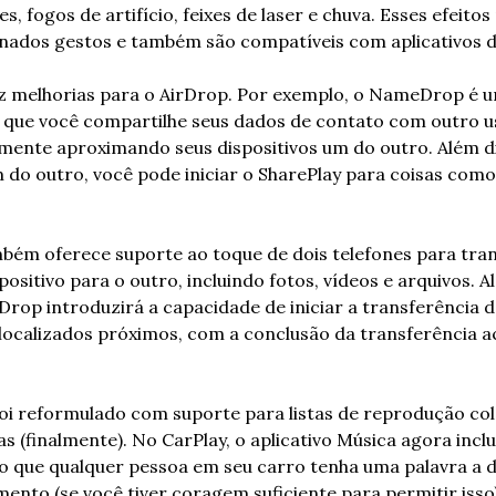
, fogos de artifício, feixes de laser e chuva. Esses efeito
nados gestos e também são compatíveis com aplicativos d
z melhorias para o AirDrop. Por exemplo, o NameDrop é u
 que você compartilhe seus dados de contato com outro us
ente aproximando seus dispositivos um do outro. Além dis
do outro, você pode iniciar o SharePlay para coisas como 
ém oferece suporte ao toque de dois telefones para trans
sitivo para o outro, incluindo fotos, vídeos e arquivos. Al
rDrop introduzirá a capacidade de iniciar a transferência d
 localizados próximos, com a conclusão da transferência a
foi reformulado com suporte para listas de reprodução cola
s (finalmente). No CarPlay, o aplicativo Música agora inclu
o que qualquer pessoa em seu carro tenha uma palavra a di
nto (se você tiver coragem suficiente para permitir isso)