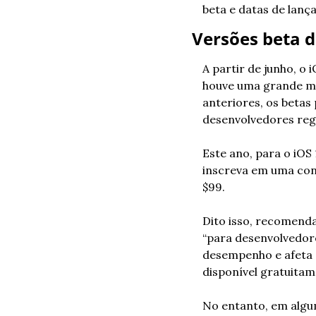
beta e datas de lanç
Versões beta d
A partir de junho, o
houve uma grande mu
anteriores, os betas
desenvolvedores reg
Este ano, para o iOS 
inscreva em uma cont
$99.
Dito isso, recomend
“para desenvolvedore
desempenho e afeta si
disponível gratuitam
No entanto, em algum