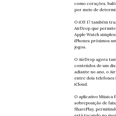
como corações, balões
por meio de determi
O iOS 17 também tra
AirDrop que permite
Apple Watch simplesm
iPhones próximos um 
jogos.
O AirDrop agora tamb
conteúdos de um dispo
adiante no ano, o Ai
entre dois telefones
iCloud.
O aplicativo Música 
sobreposição de faixa
SharePlay, permitind
está tocando no mome