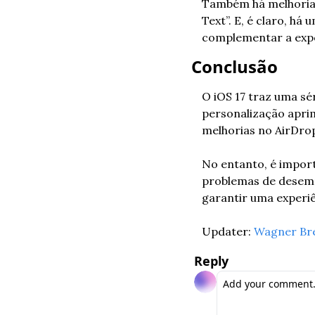
Também há melhorias
Text”. E, é claro, há
complementar a expe
Conclusão
O iOS 17 traz uma sé
personalização apri
melhorias no AirDrop
No entanto, é import
problemas de desemp
garantir uma experiên
Updater: 
Wagner Br
Reply