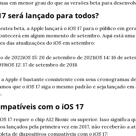
 mas em menor grau do que as versões beta para desenvol
7 será lançado para todos?
estes beta, a Apple lançará o iOS 17 para o público em ger
contecerá em algum momento de setembro. Aqui está uma li
es das atualizações do iOS em setembro:
ro de 2022
iOS 15: 20 de setembro de 2021
iOS 14: 16 de set
019
iOS 12: 17 de setembro de 2018
 a Apple é bastante consistente com seus cronogramas de
ramos que o iOS 17 siga o mesmo padrão e seja lançado e
.
ompatíveis com o iOS 17
iOS 17 requer o chip A12 Bionic ou superior. Isso significa q
dos lançados pela primeira vez em 2017, não receberão a at
pleta de dispositivos compatíveis com o iOS 17: