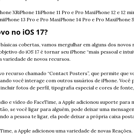
Phone XR
iPhone 11
iPhone 11 Pro e Pro Max
iPhone 12 e 12 mi
ni
iPhone 13 Pro e Pro Max
iPhone 14 Pro e Pro Max
iPhone S
vo no iOS 17?
ásicas cobertas, vamos mergulhar em alguns dos novos re
bjetivo do iOS 17 é tornar seu iPhone “mais pessoal e intuiti
 variedade de novos recursos.
ovo recurso chamado “Contact Posters”, que permite que 
uando você interage com outros usuários de iPhone. Você p
ncluir fotos de perfil, tipografia especial e cores de fonte
dio e vídeo do FaceTime, a Apple adicionou suporte para 
ntão, se você ligar para alguém, pode deixar uma mensagem
ndo a pessoa te ligar, ela pode deixar a própria caixa posta
me, a Apple adicionou uma variedade de novas Reações. Is