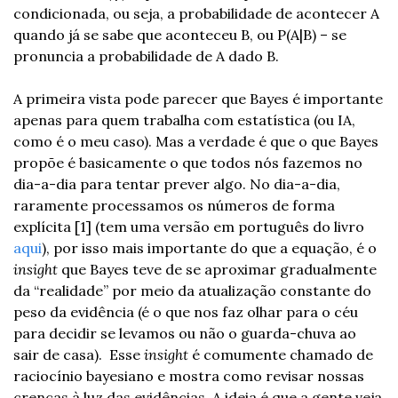
condicionada, ou seja, a probabilidade de acontecer A 
quando já se sabe que aconteceu B, ou P(A|B) – se 
pronuncia a probabilidade de A dado B. 
A primeira vista pode parecer que Bayes é importante 
apenas para quem trabalha com estatística (ou IA, 
como é o meu caso). Mas a verdade é que o que Bayes 
propõe é basicamente o que todos nós fazemos no 
dia-a-dia para tentar prever algo. No dia-a-dia, 
raramente processamos os números de forma 
explícita [1] (tem uma versão em português do livro 
aqui
), por isso mais importante do que a equação, é o 
insight 
que Bayes teve de se aproximar gradualmente 
da “realidade” por meio da atualização constante do 
peso da evidência (é o que nos faz olhar para o céu 
para decidir se levamos ou não o guarda-chuva ao 
sair de casa).  Esse 
insight 
é comumente chamado de 
raciocínio bayesiano e mostra como revisar nossas 
crenças à luz das evidências. A ideia é que a gente veja 