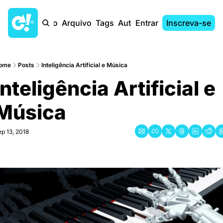
Início
Arquivo
Tags
Autores
Entrar
Inscreva-se
ome
Posts
Inteligência Artificial e Música
Inteligência Artificial e 
Música
p 13, 2018