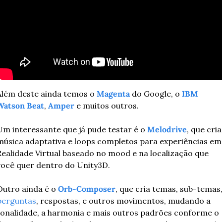
Além deste ainda temos o 
Magenta
 do Google, o 
IBM 
Watson Beat
, 
Amper
 e muitos outros.
Um interessante que já pude testar é o 
Melodrive
, que cria 
música adaptativa e loops completos para experiências em 
Realidade Virtual baseado no mood e na localização que 
você quer dentro do Unity3D.
Outro ainda é o 
Orb-Composer
perguntas
, respostas, e outros movimentos, mudando a 
tonalidade, a harmonia e mais outros padrões conforme o 