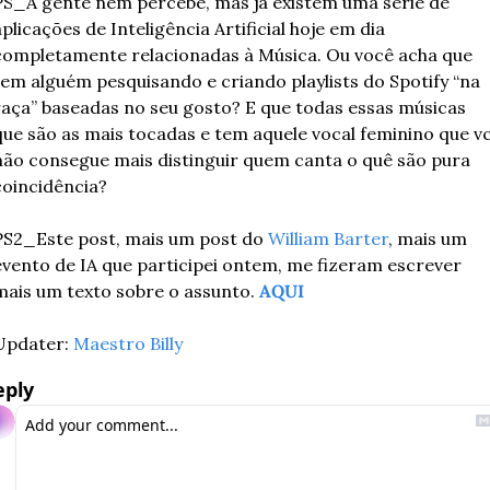
PS_A gente nem percebe, mas já existem uma série de 
aplicações de Inteligência Artificial hoje em dia 
completamente relacionadas à Música. Ou você acha que 
tem alguém pesquisando e criando playlists do Spotify “na 
raça” baseadas no seu gosto? E que todas essas músicas 
que são as mais tocadas e tem aquele vocal feminino que vc
não consegue mais distinguir quem canta o quê são pura 
coincidência?
PS2_Este post, mais um post do 
William Barter
, mais um 
evento de IA que participei ontem, me fizeram escrever 
mais um texto sobre o assunto. 
AQUI
Updater: 
Maestro Billy
eply