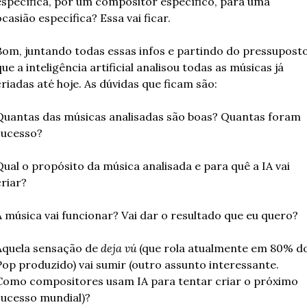
específica, por um compositor específico, para uma 
ocasião específica? Essa vai ficar.
Bom, juntando todas essas infos e partindo do pressuposto
que a inteligência artificial analisou todas as músicas já 
criadas até hoje. As dúvidas que ficam são:
Quantas das músicas analisadas são boas? Quantas foram 
sucesso?
Qual o propósito da música analisada e para quê a IA vai 
criar?
A música vai funcionar? Vai dar o resultado que eu quero?
Aquela sensação de 
deja vú
 (que rola atualmente em 80% do
Pop produzido) vai sumir (outro assunto interessante. 
Como compositores usam IA para tentar criar o próximo 
sucesso mundial)?