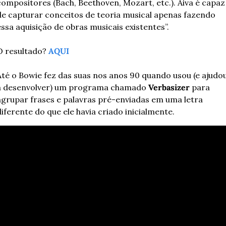
compositores (Bach, Beethoven, Mozart, etc.). Aiva é capaz 
de capturar conceitos de teoria musical apenas fazendo 
essa aquisição de obras musicais existentes”.
O resultado? 
AQUI
Até o Bowie fez das suas nos anos 90 quando usou (e ajudou
a desenvolver) um programa chamado 
Verbasizer 
para 
agrupar frases e palavras pré-enviadas em uma letra 
diferente do que ele havia criado inicialmente.