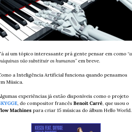
Tá aí um tópico interessante prá gente pensar em como “
a
máquinas vão substituir os humanos
” em breve.
Como a Inteligência Artificial funciona quando pensamos 
em Música.
Algumas experiências já estão disponíveis como o projeto 
SKYGGE
, do compositor francês 
Benoit Carré
, que usou o 
Flow Machines
 para criar 15 músicas do álbum Hello World.