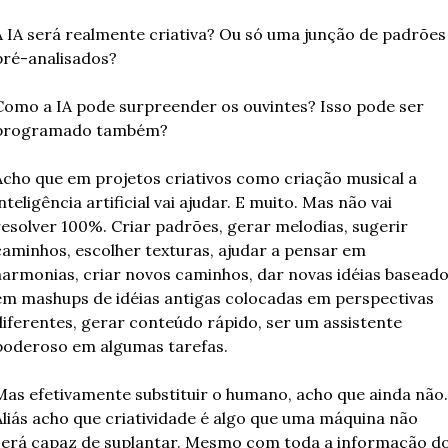
A IA será realmente criativa? Ou só uma junção de padrões 
pré-analisados?
Como a IA pode surpreender os ouvintes? Isso pode ser 
programado também?
Acho que em projetos criativos como criação musical a 
nteligência artificial vai ajudar. E muito. Mas não vai 
resolver 100%. Criar padrões, gerar melodias, sugerir 
caminhos, escolher texturas, ajudar a pensar em 
harmonias, criar novos caminhos, dar novas idéias baseado
em mashups de idéias antigas colocadas em perspectivas 
diferentes, gerar conteúdo rápido, ser um assistente 
poderoso em algumas tarefas.
Mas efetivamente substituir o humano, acho que ainda não. 
Aliás acho que criatividade é algo que uma máquina não 
será capaz de suplantar. Mesmo com toda a informação do