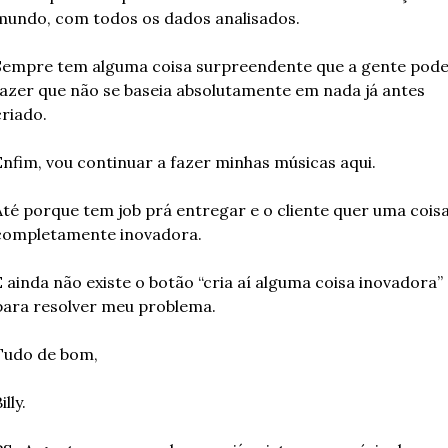
mundo, com todos os dados analisados.
Sempre tem alguma coisa surpreendente que a gente pode
fazer que não se baseia absolutamente em nada já antes 
criado.
Enfim, vou continuar a fazer minhas músicas aqui.
Até porque tem job prá entregar e o cliente quer uma coisa
completamente inovadora.
E ainda não existe o botão “cria aí alguma coisa inovadora” 
para resolver meu problema.
Tudo de bom,
illy.