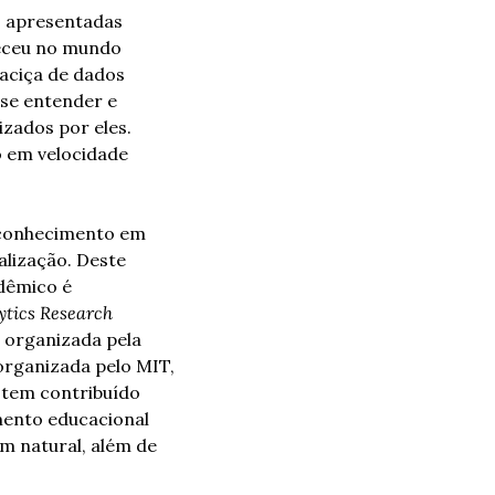
 apresentadas 
eceu no mundo 
aciça de dados 
se entender e 
izados por eles.  
 em velocidade 
 conhecimento em 
lização. Deste 
dêmico é 
ytics Research
 organizada pela 
 organizada pelo MIT, 
 tem contribuído 
ento educacional 
 natural, além de 