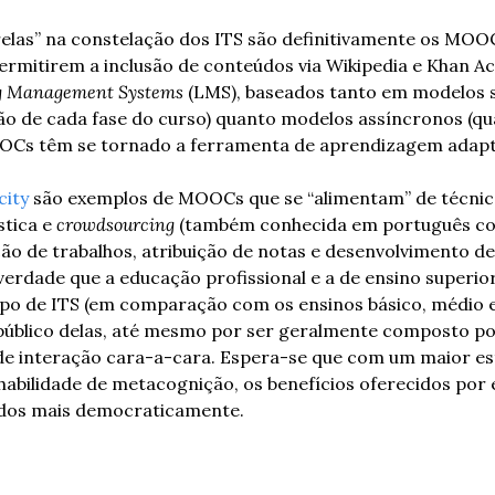
elas” na constelação dos ITS são definitivamente os MOOC
permitirem a inclusão de conteúdos via Wikipedia e Khan A
g Management Systems 
(LMS), baseados tanto em modelos s
o de cada fase do curso) quanto modelos assíncronos (qua
OOCs têm se tornado a ferramenta de aprendizagem adapta
city
 são exemplos de MOOCs que se “alimentam” de técnic
stica e 
crowdsourcing
 (também conhecida em português co
ção de trabalhos, atribuição de notas e desenvolvimento de 
erdade que a educação profissional e a de ensino superior
tipo de ITS (em comparação com os ensinos básico, médio e
 público delas, até mesmo por ser geralmente composto por
e interação cara-a-cara. Espera-se que com um maior est
abilidade de metacognição, os benefícios oferecidos por 
ídos mais democraticamente.