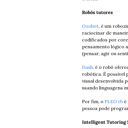
Robôs tutores
Ozobot
, é um roboz
raciocinar de maneir
codificados por core
pensamento lógico a
(pensar, agir ou sen
Dash
, é o robô ofer
robótica. É possíve
visual desenvolvida 
usando linguagens m
Por fim, o 
PLEO rb
 é
pessoa pode program
Intelligent Tutoring