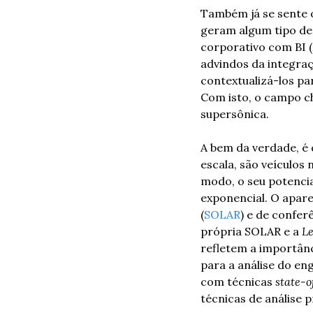
Também já se sente 
geram algum tipo de
corporativo com BI (
advindos da integraç
contextualizá-los pa
Com isto, o campo 
supersônica.
A bem da verdade, é 
escala, são veículos
modo, o seu potencia
exponencial. O apar
(
SOLAR
) e de confer
própria SOLAR e a 
Le
refletem a importânc
para a análise do e
com técnicas 
state-o
técnicas de análise