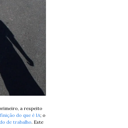
rimeiro, a respeito 
finição do que é IA
; o 
do de trabalho
. Este 