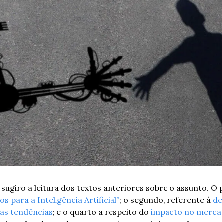
ugiro a leitura dos textos anteriores sobre o assunto. O p
s para a Inteligência Artificial”
; o segundo, referente à 
de
as tendências
; e o quarto a respeito do
 impacto no merca