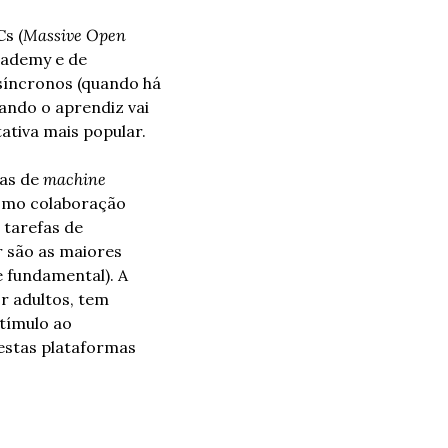
s (
Massive Open 
cademy e de 
íncronos (quando há 
ndo o aprendiz vai 
tiva mais popular.
as de 
machine 
mo colaboração 
tarefas de 
 são as maiores 
 fundamental). A 
 adultos, tem 
ímulo ao 
estas plataformas 