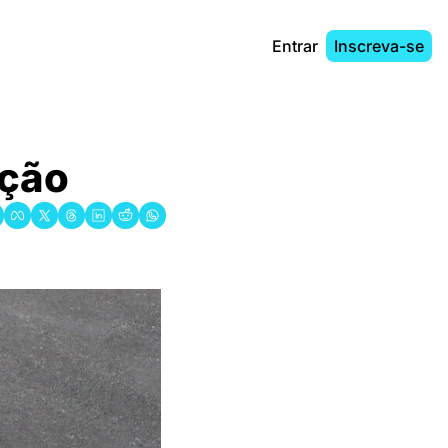
Entrar
Inscreva-se
̧ão