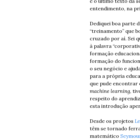
é o último texto da 
entendimento, na pri
Dediquei boa parte d
“treinamento” que b
cruzado por aí. Sei 
à palavra “corporati
formação educacional
formação do funcioná
o seu negócio e ajud
para a própria educa
machine learning
, ti
respeito do aprendi
esta introdução ape
Desde os projetos 
Le
têm se tornado ferra
matemático 
Seymour