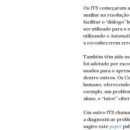
Os ITS começaram a s
auxiliar na resoluçã
facilitar o “diálogo
ser utilizado para o 
utilizando o 
Automati
a reconhecerem erros
Também têm sido usa
foi adotado por esco
usados para o aprend
dentre outros. Os 
Co
humano, oferecendo 
exemplo, um problema
aluno, o “tutor” cibe
Um outro ITS chamad
a diagnosticar probl
sugiro este 
paper
 pu