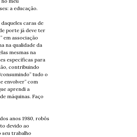
 no meu 
ses: a educação.
daqueles caras de 
 porte já deve ter 
” em associação 
a na qualidade da 
elas mesmas na 
s específicas para 
o, contribuindo 
“consumindo” tudo o 
que pude encontrar em relação a métodos educacionais. Quando comecei a “me envolver” com 
ue aprendi a 
de máquinas. Faço 
dos anos 1980, robôs 
to devido ao 
 seu trabalho 