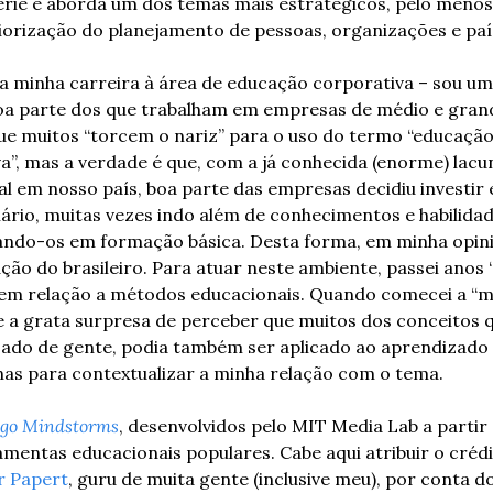
série e aborda um dos temas mais estratégicos, pelo menos
orização do planejamento de pessoas, organizações e paí
a minha carreira à área de educação corporativa – sou um 
oa parte dos que trabalham em empresas de médio e grande
que muitos “torcem o nariz” para o uso do termo “educação
va”, mas a verdade é que, com a já conhecida (enorme) lacun
 em nosso país, boa parte das empresas decidiu investir 
rio, muitas vezes indo além de conhecimentos e habilidade
ando-os em formação básica. Desta forma, em minha opiniã
ção do brasileiro. Para atuar neste ambiente, passei anos 
ve a grata surpresa de perceber que muitos dos conceitos q
zado de gente, podia também ser aplicado ao aprendizado 
nas para contextualizar a minha relação com o tema.
go Mindstorms
, desenvolvidos pelo MIT Media Lab a partir 
mentas educacionais populares. Cabe aqui atribuir o crédi
 Papert
, guru de muita gente (inclusive meu), por conta do