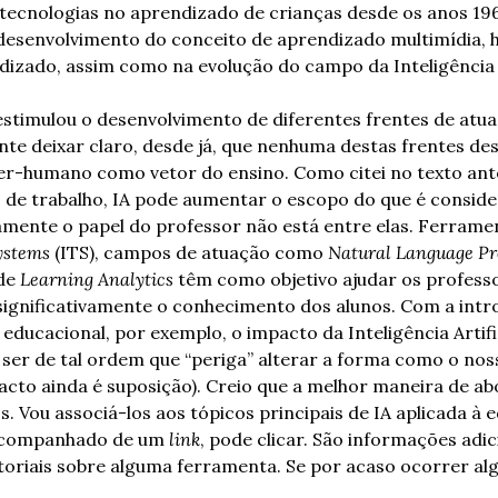
tecnologias no aprendizado de crianças desde os anos 1960
esenvolvimento do conceito de aprendizado multimídia, ho
dizado, assim como na evolução do campo da Inteligência Ar
 estimulou o desenvolvimento de diferentes frentes de atuaç
te deixar claro, desde já, que nenhuma destas frentes des
er-humano como vetor do ensino. Como citei no texto anter
de trabalho, IA pode aumentar o escopo do que é consider
Systems
 (ITS), campos de atuação como 
Natural Language Pr
de 
Learning Analytics
 têm como objetivo ajudar os professo
significativamente o conhecimento dos alunos. Com a intro
 educacional, por exemplo, o impacto da Inteligência Artifi
er de tal ordem que “periga” alterar a forma como o noss
pacto ainda é suposição). Creio que a melhor maneira de abo
. Vou associá-los aos tópicos principais de IA aplicada à 
acompanhado de um 
link
, pode clicar. São informações adic
toriais sobre alguma ferramenta. Se por acaso ocorrer al