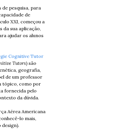
 de pesquisa, para 
capacidade de 
culo XXI, começou a 
 da sua aplicação, 
ara ajudar os alunos 
gie Cognitive Tutor
itive Tutors
) são 
ética, geografia, 
el de um professor 
 tópico, como por 
a fornecida pelo 
ontexto da dúvida.
rça Aérea Americana 
onhecê-lo mais, 
 design).