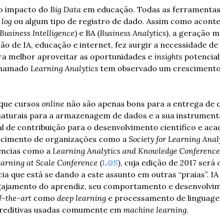
o impacto do 
Big Data
 em educação. Todas as ferramentas
 
log
 ou algum tipo de registro de dado. Assim como acont
Business Intelligence
) e BA (
Business Analytics
), a geração m
ão de IA, educação e internet, fez surgir a necessidade de 
ra melhor aproveitar as oportunidades e 
insights
 potencial
chamado 
Learning Analytics
 tem observado um crescimento
que cursos 
online
 não são apenas bons para a entrega de
 naturais para a armazenagem de dados e a sua instrumenta
l de contribuição para o desenvolvimento científico e aca
ecimento de organizações como a 
Society for Learning Anal
ências como a 
Learning Analytics and Knowledge Conference
arning at Scale Conference
 (
L@S
), cuja edição de 2017 será
ia que está se dando a este assunto em outras “praias”. IA
ngajamento do aprendiz, seu comportamento e desenvolvim
f-the-art
 como 
deep learning
 e processamento de linguagem
 preditivas usadas comumente em 
machine learning
.