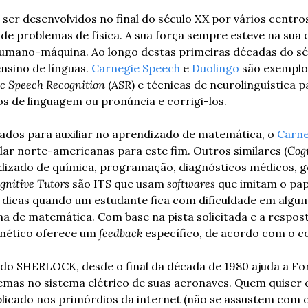
er desenvolvidos no final do século XX por vários centros
o de problemas de física. A sua força sempre esteve na sua 
” humano-máquina. Ao longo destas primeiras décadas do sé
ensino de línguas. 
Carnegie Speech
 e 
Duolingo
 são exemplos
c Speech Recognition
 (ASR) e técnicas de neurolinguística p
 de linguagem ou pronúncia e corrigi-los.
dos para auxiliar no aprendizado de matemática, o 
Carne
lar norte-americanas para este fim. Outros similares (
Cogn
izado de química, programação, diagnósticos médicos, gen
gnitive Tutors
 são ITS que usam 
softwares
 que imitam o pap
dicas quando um estudante fica com dificuldade em algum
 de matemática. Com base na pista solicitada e a respost
rnético oferece um 
feedback
 específico, de acordo com o c
o SHERLOCK, desde o final da década de 1980 ajuda a Fo
emas no sistema elétrico de suas aeronaves. Quem quiser c
blicado nos primórdios da internet (não se assustem com o