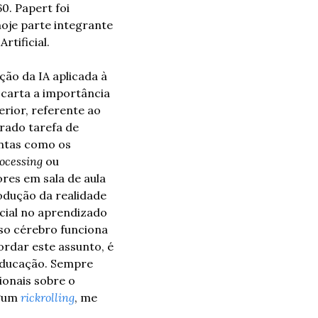
. Papert foi 
je parte integrante 
tificial.
ão da IA aplicada à 
carta a importância 
ior, referente ao 
ado tarefa de 
rotina, mas definitivamente o papel do professor não está entre elas. Ferramentas como os 
ocessing
 ou 
res em sala de aula 
dução da realidade 
cial no aprendizado 
o cérebro funciona 
rdar este assunto, é 
educação. Sempre 
ionais sobre o 
gum 
rickrolling
, me 