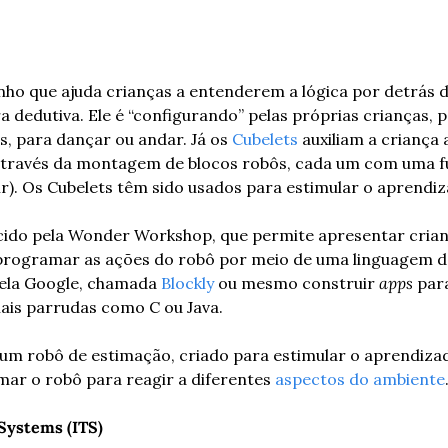
inho que ajuda crianças a entenderem a lógica por detrás 
a dedutiva. Ele é “configurando” pelas próprias crianças, 
s, para dançar ou andar. Já os 
Cubelets
 auxiliam a criança 
través da montagem de blocos robôs, cada um com uma fu
tir). Os Cubelets têm sido usados para estimular o aprendi
ecido pela Wonder Workshop, que permite apresentar criança
l programar as ações do robô por meio de uma linguagem 
pela Google, chamada 
Blockly
 ou mesmo construir 
apps
 par
ais parrudas como C ou Java.
 um robô de estimação, criado para estimular o aprendizado
ar o robô para reagir a diferentes 
aspectos do ambiente
 Systems (ITS)