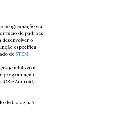
da programação e a 
por meio de padrões 
a desenvolver o 
nção específica 
zado de 
STEM
.
s (e adultos) à 
de programação 
a iOS e Android, 
 de biologia. A 
.