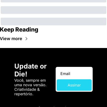
Keep Reading
View more
Update or 
Die!
Você, sempre em 
uma nova versão. 
Assinar
Criatividade & 
repertório.