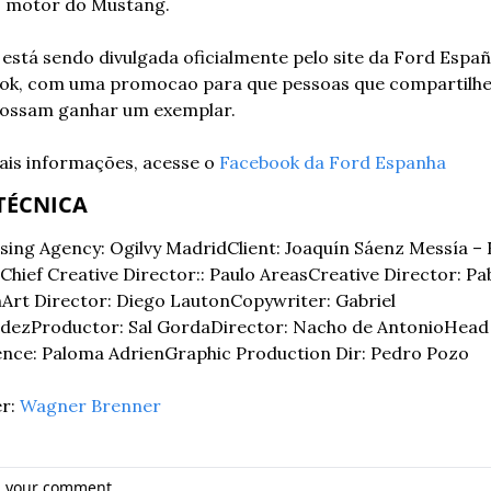
 motor do Mustang.
está sendo divulgada oficialmente pelo site da Ford Españ
ok, com uma promocao para que pessoas que compartilhe
possam ganhar um exemplar.
is informações, acesse o 
Facebook da Ford Espanha
TÉCNICA
sing Agency: Ogilvy Madrid
Client: Joaquín Sáenz Messía – 
Chief Creative Director:: Paulo Areas
Creative Director: Pab
n
Art Director: Diego Lauton
Copywriter: Gabriel 
dez
Productor: Sal Gorda
Director: Nacho de Antonio
Head 
ence: Paloma Adrien
Graphic Production Dir: Pedro Pozo
r: 
Wagner Brenner