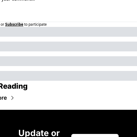
or
Subscribe
to participate
Reading
ore
Update or 